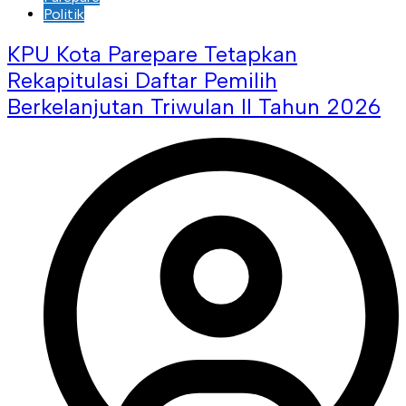
Politik
KPU Kota Parepare Tetapkan
Rekapitulasi Daftar Pemilih
Berkelanjutan Triwulan II Tahun 2026