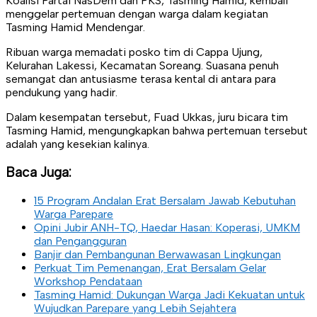
Koalisi Partai NasDem dan PKS, Tasming Hamid, kembali
menggelar pertemuan dengan warga dalam kegiatan
Tasming Hamid Mendengar.
Ribuan warga memadati posko tim di Cappa Ujung,
Kelurahan Lakessi, Kecamatan Soreang. Suasana penuh
semangat dan antusiasme terasa kental di antara para
pendukung yang hadir.
Dalam kesempatan tersebut, Fuad Ukkas, juru bicara tim
Tasming Hamid, mengungkapkan bahwa pertemuan tersebut
adalah yang kesekian kalinya.
Baca Juga:
15 Program Andalan Erat Bersalam Jawab Kebutuhan
Warga Parepare
Opini Jubir ANH-TQ, Haedar Hasan: Koperasi, UMKM
dan Pengangguran
Banjir dan Pembangunan Berwawasan Lingkungan
Perkuat Tim Pemenangan, Erat Bersalam Gelar
Workshop Pendataan
Tasming Hamid: Dukungan Warga Jadi Kekuatan untuk
Wujudkan Parepare yang Lebih Sejahtera