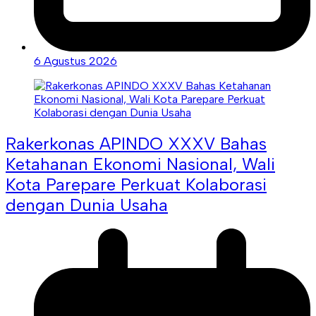
6 Agustus 2026
Rakerkonas APINDO XXXV Bahas
Ketahanan Ekonomi Nasional, Wali
Kota Parepare Perkuat Kolaborasi
dengan Dunia Usaha