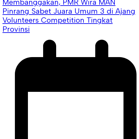
Membanggakan, PMR Wira MAN
Pinrang Sabet Juara Umum 3 di Ajang
Volunteers Competition Tingkat
Provinsi