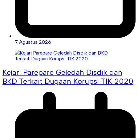
7 Agustus 2026
Kejari Parepare Geledah Disdik dan
BKD Terkait Dugaan Korupsi TIK 2020