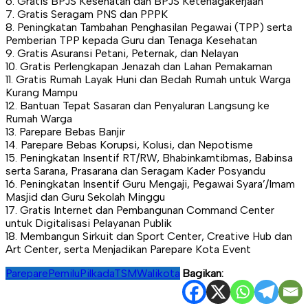
6. Gratis BPJS Kesehatan dan BPJS Ketenagakerjaan
7. Gratis Seragam PNS dan PPPK
8. Peningkatan Tambahan Penghasilan Pegawai (TPP) serta
Pemberian TPP kepada Guru dan Tenaga Kesehatan
9. Gratis Asuransi Petani, Peternak, dan Nelayan
10. Gratis Perlengkapan Jenazah dan Lahan Pemakaman
11. Gratis Rumah Layak Huni dan Bedah Rumah untuk Warga
Kurang Mampu
12. Bantuan Tepat Sasaran dan Penyaluran Langsung ke
Rumah Warga
13. Parepare Bebas Banjir
14. Parepare Bebas Korupsi, Kolusi, dan Nepotisme
15. Peningkatan Insentif RT/RW, Bhabinkamtibmas, Babinsa
serta Sarana, Prasarana dan Seragam Kader Posyandu
16. Peningkatan Insentif Guru Mengaji, Pegawai Syara’/Imam
Masjid dan Guru Sekolah Minggu
17. Gratis Internet dan Pembangunan Command Center
untuk Digitalisasi Pelayanan Publik
18. Membangun Sirkuit dan Sport Center, Creative Hub dan
Art Center, serta Menjadikan Parepare Kota Event
Parepare
Pemilu
Pilkada
TSM
Walikota
Bagikan:
Navigasi