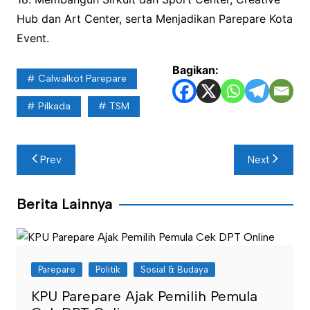
Hub dan Art Center, serta Menjadikan Parepare Kota
Event.
Bagikan:
Calwalkot Parepare
Pilkada
TSM
Navigasi
Prev
Next
pos
Berita Lainnya
Parepare
Politik
Sosial & Budaya
KPU Parepare Ajak Pemilih Pemula