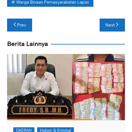
Warga Binaan Pemasyarakatan Lapas
Navigasi
Prev
Next
pos
Berita Lainnya
DAERAH
Hukum & Kriminal