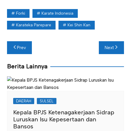
Forki
Karate Indonesia
Karateka Parepare
Kei Shin Kan
Navigasi
Prev
Next
pos
Berita Lainnya
DAERAH
SULSEL
Kepala BPJS Ketenagakerjaan Sidrap
Luruskan Isu Kepesertaan dan
Bansos