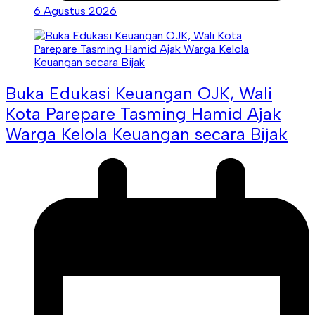
6 Agustus 2026
Buka Edukasi Keuangan OJK, Wali
Kota Parepare Tasming Hamid Ajak
Warga Kelola Keuangan secara Bijak