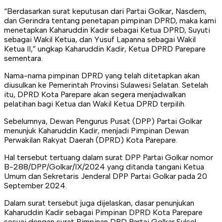
“Berdasarkan surat keputusan dari Partai Golkar, Nasdem,
dan Gerindra tentang penetapan pimpinan DPRD, maka kami
menetapkan Kaharuddin Kadir sebagai Ketua DPRD, Suyuti
sebagai Wakil Ketua, dan Yusuf Lapanna sebagai Wakil
Ketua II,” ungkap Kaharuddin Kadir, Ketua DPRD Parepare
sementara.
Nama-nama pimpinan DPRD yang telah ditetapkan akan
diusulkan ke Pemerintah Provinsi Sulawesi Selatan. Setelah
itu, DPRD Kota Parepare akan segera menjadwalkan
pelatihan bagi Ketua dan Wakil Ketua DPRD terpilih.
Sebelumnya, Dewan Pengurus Pusat (DPP) Partai Golkar
menunjuk Kaharuddin Kadir, menjadi Pimpinan Dewan
Perwakilan Rakyat Daerah (DPRD) Kota Parepare.
Hal tersebut tertuang dalam surat DPP Partai Golkar nomor
B-288/DPP/Golkar/IX/2024 yang ditanda tangani Ketua
Umum dan Sekretaris Jenderal DPP Partai Golkar pada 20
September 2024.
Dalam surat tersebut juga dijelaskan, dasar penunjukan
Kaharuddin Kadir sebagai Pimpinan DPRD Kota Parepare
sesuai dengan surat Pimpinan DPD Partai Golkar Sulsel