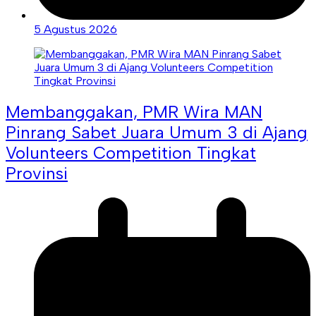
5 Agustus 2026
Membanggakan, PMR Wira MAN
Pinrang Sabet Juara Umum 3 di Ajang
Volunteers Competition Tingkat
Provinsi