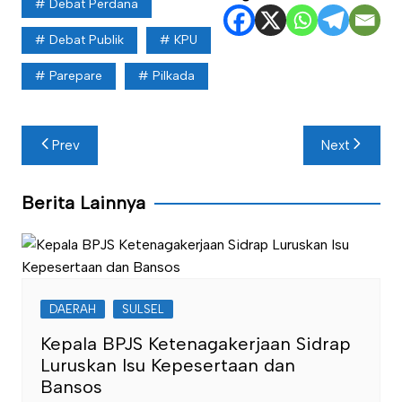
Debat Perdana
Debat Publik
KPU
Parepare
Pilkada
Navigasi
Prev
Next
pos
Berita Lainnya
DAERAH
SULSEL
Kepala BPJS Ketenagakerjaan Sidrap
Luruskan Isu Kepesertaan dan
Bansos