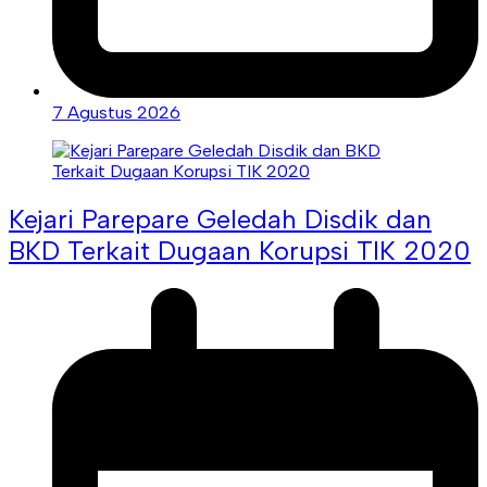
7 Agustus 2026
Kejari Parepare Geledah Disdik dan
BKD Terkait Dugaan Korupsi TIK 2020