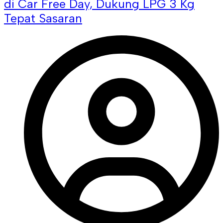
di Car Free Day, Dukung LPG 3 Kg
Tepat Sasaran