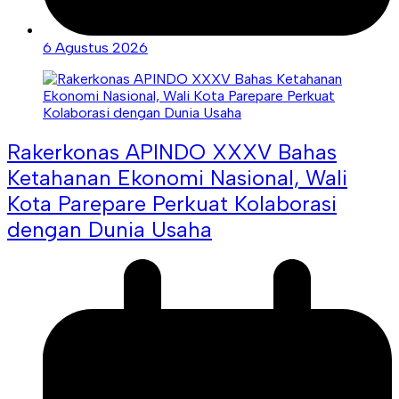
6 Agustus 2026
Rakerkonas APINDO XXXV Bahas
Ketahanan Ekonomi Nasional, Wali
Kota Parepare Perkuat Kolaborasi
dengan Dunia Usaha