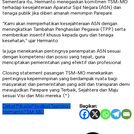
Sementara itu, Hermanto menegaskan komitmen TSM-MO
terhadap kesejahteraan Aparatur Sipil Negara (ASN) dan
tenaga publik jika diberi amanah memimpin Parepare.
“Kami akan memperhatikan kesejahteraan ASN dengan
meningkatkan Tambahan Penghasilan Pegawai (TPP) serta
memberikan insentif khusus kepada guru dan tenaga
kesehatan,” ujar Hermanto.
Ia juga menekankan pentingnya penempatan ASN sesuai
dengan kompetensi dan posisi yang tepat, guna
menciptakan pemerintahan yang efektif dan profesional.
Closing statement pasangan TSM-MO menekankan
pentingnya kepemimpinan yang berdampak nyata bagi
masyarakat dan pemerintahan yang adil dan transparan demi
mewujudkan Parepare yang Terbaik, Sejahtera dan Maju
sesuai Visi dan Misi mereka. (*)
Debat
Pilkada
Pilwalkot
Tasming-
Bagikan:
Hermanto
TSM-MO
Navigasi
pos