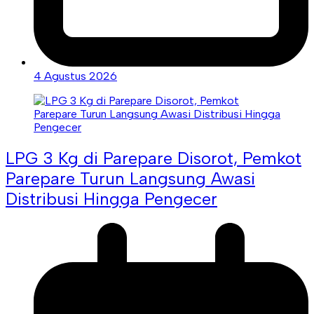
4 Agustus 2026
LPG 3 Kg di Parepare Disorot, Pemkot
Parepare Turun Langsung Awasi
Distribusi Hingga Pengecer