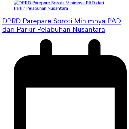
DPRD Parepare Soroti Minimnya PAD
dari Parkir Pelabuhan Nusantara