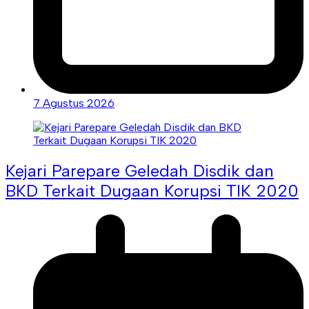
7 Agustus 2026
Kejari Parepare Geledah Disdik dan
BKD Terkait Dugaan Korupsi TIK 2020