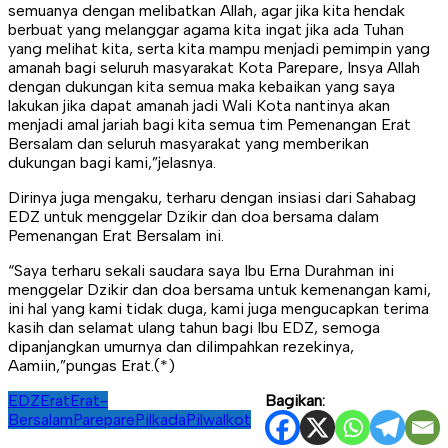
semuanya dengan melibatkan Allah, agar jika kita hendak
berbuat yang melanggar agama kita ingat jika ada Tuhan
yang melihat kita, serta kita mampu menjadi pemimpin yang
amanah bagi seluruh masyarakat Kota Parepare, Insya Allah
dengan dukungan kita semua maka kebaikan yang saya
lakukan jika dapat amanah jadi Wali Kota nantinya akan
menjadi amal jariah bagi kita semua tim Pemenangan Erat
Bersalam dan seluruh masyarakat yang memberikan
dukungan bagi kami,”jelasnya.
Dirinya juga mengaku, terharu dengan insiasi dari Sahabag
EDZ untuk menggelar Dzikir dan doa bersama dalam
Pemenangan Erat Bersalam ini.
“Saya terharu sekali saudara saya Ibu Erna Durahman ini
menggelar Dzikir dan doa bersama untuk kemenangan kami,
ini hal yang kami tidak duga, kami juga mengucapkan terima
kasih dan selamat ulang tahun bagi Ibu EDZ, semoga
dipanjangkan umurnya dan dilimpahkan rezekinya,
Aamiin,”pungas Erat.(*)
EDZ
Erat
Erat-
Bagikan:
Bersalam
Parepare
Pilkada
Pilwalkot
Navigasi