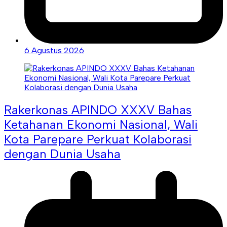
6 Agustus 2026
Rakerkonas APINDO XXXV Bahas
Ketahanan Ekonomi Nasional, Wali
Kota Parepare Perkuat Kolaborasi
dengan Dunia Usaha