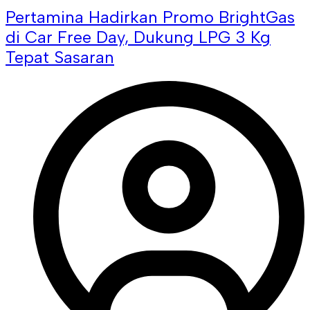
Pertamina Hadirkan Promo BrightGas
di Car Free Day, Dukung LPG 3 Kg
Tepat Sasaran