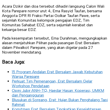
Acara Dzikir dan doa tersebut dihadiri langsung Calon Wali
Kota Parepare nomor urut 4, Erna Rasyid Taufan, bersama
Anggota DPR RI Fraksi Partai Golkar Taufan Pawe, serta
sejumlah Komunitas kelompok pengajian EDZ, Tim
Komunitas Sahabat EDZ, serta sejumlah kerabat dan
keluarga besar EDZ.
Pada kesempatan tersebut, Erna Durahman, mengungkapkan
alasan menjatuhkan Pilihan pada pasangan Erat Bersalam
dalam Pilwalkot Parepare, yang akan digelar pada 27
November mendatang.
Baca Juga:
15 Program Andalan Erat Bersalam Jawab Kebutuhan
Warga Parepare
Perkuat Tim Pemenangan, Erat Bersalam Gelar
Workshop Pendataan
Opini Jubir ANH-TQ, Haedar Hasan: Koperasi, UMKM
dan Pengangguran
Blusukan di Soreang, Erat: Hujan Bukan Penghalang Tapi
Rahmat
Komitmen Erat Bersalam Tingkatkan Kesejahteraan