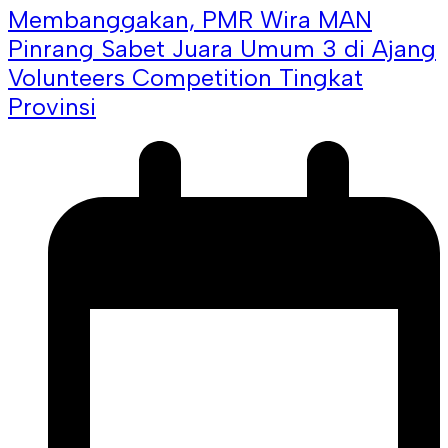
Membanggakan, PMR Wira MAN
Pinrang Sabet Juara Umum 3 di Ajang
Volunteers Competition Tingkat
Provinsi