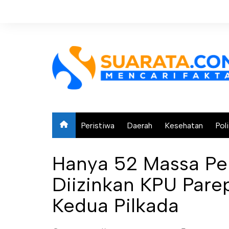
Skip
to
content
Peristiwa
Daerah
Kesehatan
Poli
Hanya 52 Massa P
Diizinkan KPU Pare
Kedua Pilkada