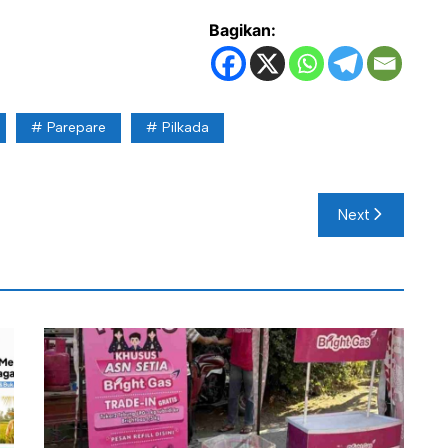
Bagikan:
Parepare
Pilkada
Next