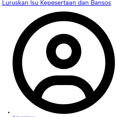
Luruskan Isu Kepesertaan dan Bansos