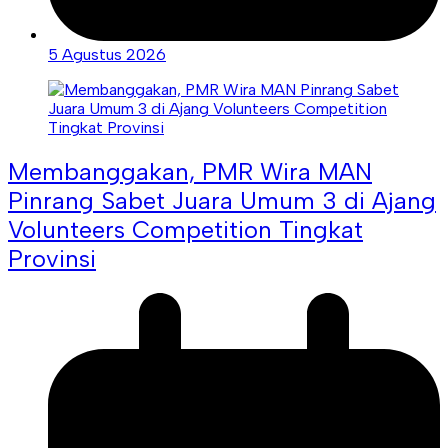
5 Agustus 2026
Membanggakan, PMR Wira MAN
Pinrang Sabet Juara Umum 3 di Ajang
Volunteers Competition Tingkat
Provinsi