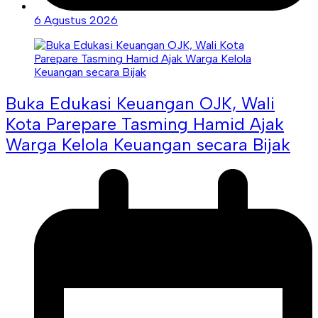
6 Agustus 2026
Buka Edukasi Keuangan OJK, Wali
Kota Parepare Tasming Hamid Ajak
Warga Kelola Keuangan secara Bijak