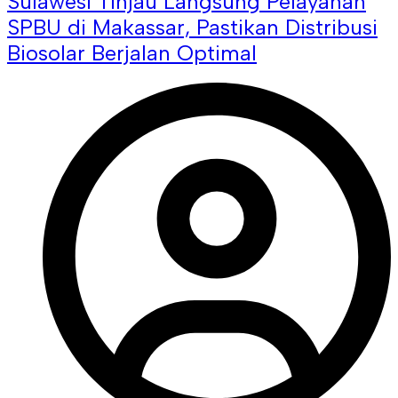
Sulawesi Tinjau Langsung Pelayanan
SPBU di Makassar, Pastikan Distribusi
Biosolar Berjalan Optimal