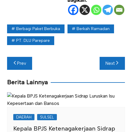
Berbagi Paket Berbuka
Berkah Ramadan
PT. DLU Parepare
Navigasi
Prev
Next
pos
Berita Lainnya
DAERAH
SULSEL
Kepala BPJS Ketenagakerjaan Sidrap