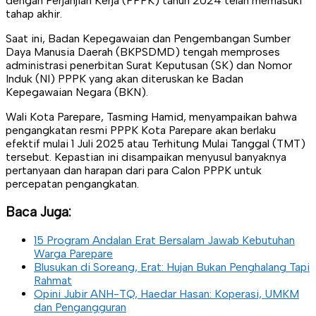
dengan Perjanjian Kerja (PPPK) tahun 2024 telah memasuki
tahap akhir.
Saat ini, Badan Kepegawaian dan Pengembangan Sumber
Daya Manusia Daerah (BKPSDMD) tengah memproses
administrasi penerbitan Surat Keputusan (SK) dan Nomor
Induk (NI) PPPK yang akan diteruskan ke Badan
Kepegawaian Negara (BKN).
Wali Kota Parepare, Tasming Hamid, menyampaikan bahwa
pengangkatan resmi PPPK Kota Parepare akan berlaku
efektif mulai 1 Juli 2025 atau Terhitung Mulai Tanggal (TMT)
tersebut. Kepastian ini disampaikan menyusul banyaknya
pertanyaan dan harapan dari para Calon PPPK untuk
percepatan pengangkatan.
Baca Juga:
15 Program Andalan Erat Bersalam Jawab Kebutuhan
Warga Parepare
Blusukan di Soreang, Erat: Hujan Bukan Penghalang Tapi
Rahmat
Opini Jubir ANH-TQ, Haedar Hasan: Koperasi, UMKM
dan Pengangguran