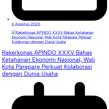
6 Agustus 2026
Rakerkonas APINDO XXXV Bahas
Ketahanan Ekonomi Nasional, Wali
Kota Parepare Perkuat Kolaborasi
dengan Dunia Usaha