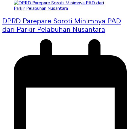
DPRD Parepare Soroti Minimnya PAD
dari Parkir Pelabuhan Nusantara