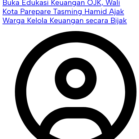
Buka Edukasi Keuangan OJK, Wali
Kota Parepare Tasming Hamid Ajak
Warga Kelola Keuangan secara Bijak