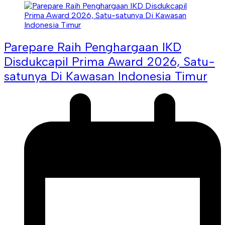
Parepare Raih Penghargaan IKD
Disdukcapil Prima Award 2026, Satu-
satunya Di Kawasan Indonesia Timur