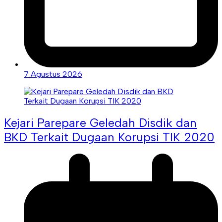
7 Agustus 2026
Kejari Parepare Geledah Disdik dan
BKD Terkait Dugaan Korupsi TIK 2020