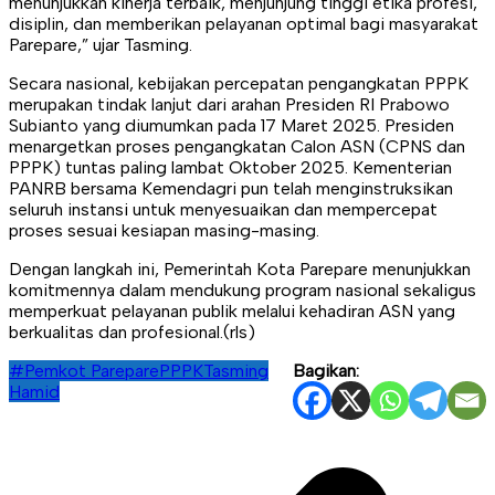
menunjukkan kinerja terbaik, menjunjung tinggi etika profesi,
disiplin, dan memberikan pelayanan optimal bagi masyarakat
Parepare,” ujar Tasming.
Secara nasional, kebijakan percepatan pengangkatan PPPK
merupakan tindak lanjut dari arahan Presiden RI Prabowo
Subianto yang diumumkan pada 17 Maret 2025. Presiden
menargetkan proses pengangkatan Calon ASN (CPNS dan
PPPK) tuntas paling lambat Oktober 2025. Kementerian
PANRB bersama Kemendagri pun telah menginstruksikan
seluruh instansi untuk menyesuaikan dan mempercepat
proses sesuai kesiapan masing-masing.
Dengan langkah ini, Pemerintah Kota Parepare menunjukkan
komitmennya dalam mendukung program nasional sekaligus
memperkuat pelayanan publik melalui kehadiran ASN yang
berkualitas dan profesional.(rls)
#Pemkot Parepare
PPPK
Tasming
Bagikan:
Hamid
Navigasi
pos