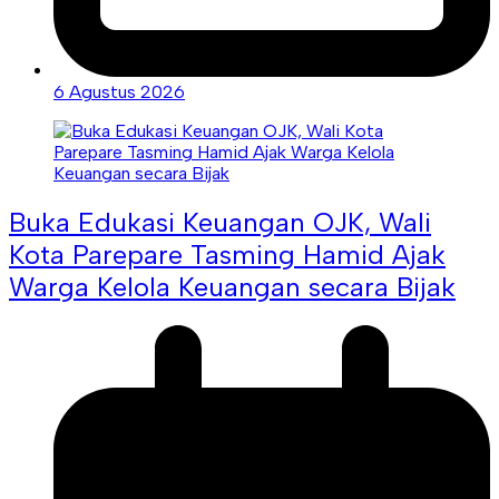
6 Agustus 2026
Buka Edukasi Keuangan OJK, Wali
Kota Parepare Tasming Hamid Ajak
Warga Kelola Keuangan secara Bijak