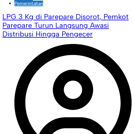
Pemerintahan
LPG 3 Kg di Parepare Disorot, Pemkot
Parepare Turun Langsung Awasi
Distribusi Hingga Pengecer