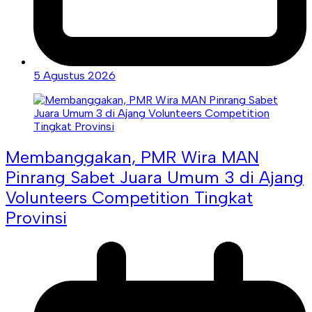
5 Agustus 2026
Membanggakan, PMR Wira MAN
Pinrang Sabet Juara Umum 3 di Ajang
Volunteers Competition Tingkat
Provinsi