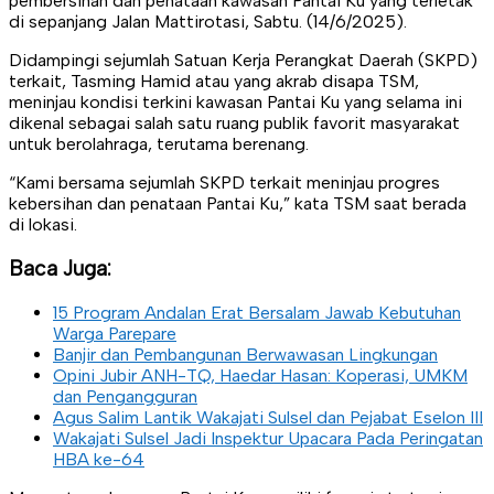
pembersihan dan penataan kawasan Pantai Ku yang terletak
di sepanjang Jalan Mattirotasi, Sabtu. (14/6/2025).
Didampingi sejumlah Satuan Kerja Perangkat Daerah (SKPD)
terkait, Tasming Hamid atau yang akrab disapa TSM,
meninjau kondisi terkini kawasan Pantai Ku yang selama ini
dikenal sebagai salah satu ruang publik favorit masyarakat
untuk berolahraga, terutama berenang.
“Kami bersama sejumlah SKPD terkait meninjau progres
kebersihan dan penataan Pantai Ku,” kata TSM saat berada
di lokasi.
Baca Juga:
15 Program Andalan Erat Bersalam Jawab Kebutuhan
Warga Parepare
Banjir dan Pembangunan Berwawasan Lingkungan
Opini Jubir ANH-TQ, Haedar Hasan: Koperasi, UMKM
dan Pengangguran
Agus Salim Lantik Wakajati Sulsel dan Pejabat Eselon III
Wakajati Sulsel Jadi Inspektur Upacara Pada Peringatan
HBA ke-64