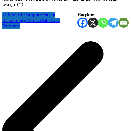
warga. (*)
#Pemkot Parepare
Pantai
Bagikan:
Ku
Tasming Hamid
Wali Kota
Parepare
Navigasi
pos