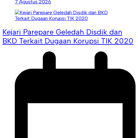
7 Agustus 2026
Kejari Parepare Geledah Disdik dan
BKD Terkait Dugaan Korupsi TIK 2020