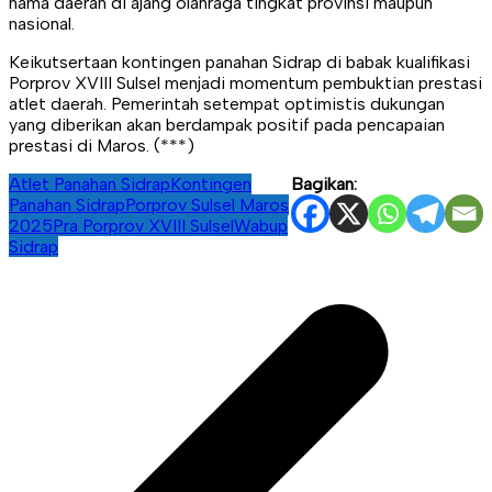
nama daerah di ajang olahraga tingkat provinsi maupun
nasional.
Keikutsertaan kontingen panahan Sidrap di babak kualifikasi
Porprov XVIII Sulsel menjadi momentum pembuktian prestasi
atlet daerah. Pemerintah setempat optimistis dukungan
yang diberikan akan berdampak positif pada pencapaian
prestasi di Maros. (***)
Atlet Panahan Sidrap
Kontingen
Bagikan:
Panahan Sidrap
Porprov Sulsel Maros
2025
Pra Porprov XVIII Sulsel
Wabup
Sidrap
Navigasi
pos