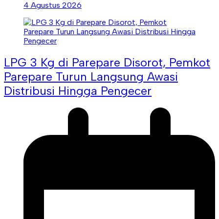
4 Agustus 2026
LPG 3 Kg di Parepare Disorot, Pemkot
Parepare Turun Langsung Awasi
Distribusi Hingga Pengecer