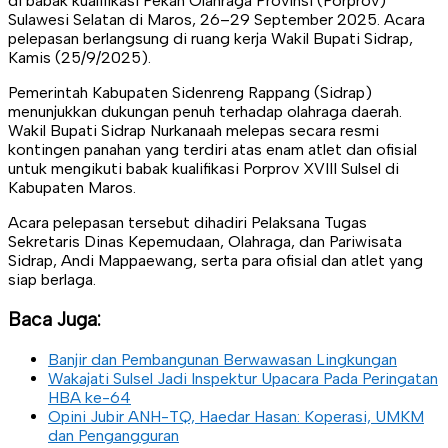
di babak kualifikasi Pekan Olahraga Provinsi (Porprov)
Sulawesi Selatan di Maros, 26–29 September 2025. Acara
pelepasan berlangsung di ruang kerja Wakil Bupati Sidrap,
Kamis (25/9/2025).
Pemerintah Kabupaten Sidenreng Rappang (Sidrap)
menunjukkan dukungan penuh terhadap olahraga daerah.
Wakil Bupati Sidrap Nurkanaah melepas secara resmi
kontingen panahan yang terdiri atas enam atlet dan ofisial
untuk mengikuti babak kualifikasi Porprov XVIII Sulsel di
Kabupaten Maros.
Acara pelepasan tersebut dihadiri Pelaksana Tugas
Sekretaris Dinas Kepemudaan, Olahraga, dan Pariwisata
Sidrap, Andi Mappaewang, serta para ofisial dan atlet yang
siap berlaga.
Baca Juga:
Banjir dan Pembangunan Berwawasan Lingkungan
Wakajati Sulsel Jadi Inspektur Upacara Pada Peringatan
HBA ke-64
Opini Jubir ANH-TQ, Haedar Hasan: Koperasi, UMKM
dan Pengangguran