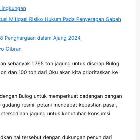
Lingkungan
skusi Mitigasi Risiko Hukum Pada Penyerapan Gabah
t 8 Penghargaan dalam Ajang 2024
wo Gibran
kan sebanyak 1.765 ton jagung untuk diserap Bulog
on dan 100 ton dari Oku akan kita prioritaskan ke
lri dengan Bulog untuk memperkuat cadangan pangan
e gudang resmi, petani mendapat kepastian pasar,
etersediaan jagung untuk kebutuhan konsumsi
udkan hal tersebut dengan dukungan penuh dari