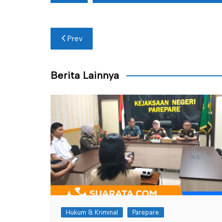
Navigasi
Prev
pos
Berita Lainnya
Hukum & Kriminal
Parepare