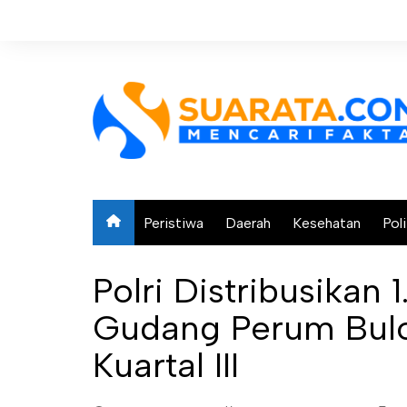
Skip
to
content
Peristiwa
Daerah
Kesehatan
Poli
Polri Distribusikan
Gudang Perum Bul
Kuartal III