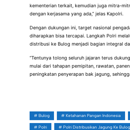
kementerian terkait, kemudian juga mitra-mitr
dengan kerjasama yang ada,” jelas Kapolri.
Dengan dukungan ini, target nasional pengad
diharapkan bisa tercapai. Langkah Polri mel
distribusi ke Bulog menjadi bagian integral da
“Tentunya tolong seluruh jajaran terus duku
mulai dari tahapan pemipitan, rawatan, pan
peningkatan penyerapan bak jagung, sehingga p
Bulog
Ketahanan Pangan Indonesia
Polri
Polri Distribusikan Jagung Ke Bulo