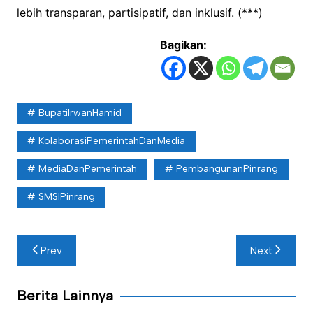
lebih transparan, partisipatif, dan inklusif. (***)
Bagikan:
BupatiIrwanHamid
KolaborasiPemerintahDanMedia
MediaDanPemerintah
PembangunanPinrang
SMSIPinrang
Navigasi
Prev
Next
pos
Berita Lainnya