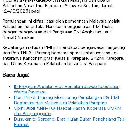
Indonesia (PMI) dideportasi dari Malaysia dan tiba di
Pelabuhan Nusantara Parepare, Sulawesi Selatan, Jumat
(24/10/2025) pagi.
Pemulangan ini difasilitasi oleh pemerintah Malaysia melalui
Pelabuhan Tunontaka Nunukan menggunakan KM Thalia,
dengan pengawalan dari Pangkalan TNI Angkatan Laut
(Lanal) Nunukan.
Kedatangan ratusan PMI ini mendapat pengawasan langsung
dari Pos TNI AL Pinrang bersama aparat lintas instansi, di
antaranya Kantor Imigrasi Kelas II Parepare, BP2MI Parepare,
dan Dinas Kesehatan Pelabuhan Nusantara Parepare.
Baca Juga:
15 Program Andalan Erat Bersalam Jawab Kebutuhan
Warga Parepare
Pos TNI AL Pinrang Monitoring Pemulangan 139 PMI
Deportasi dari Malaysia di Pelabuhan Parepare
Opini Jubir ANH-TQ, Haedar Hasan: Koperasi, UMKM
dan Pengangguran
Blusukan di Soreang, Erat: Hujan Bukan Penghalang Tapi
Rahmat