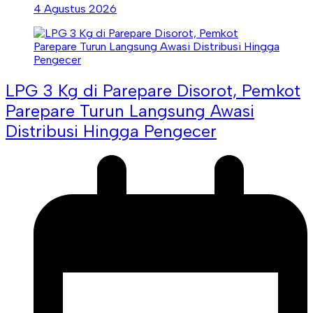
4 Agustus 2026
LPG 3 Kg di Parepare Disorot, Pemkot
Parepare Turun Langsung Awasi
Distribusi Hingga Pengecer