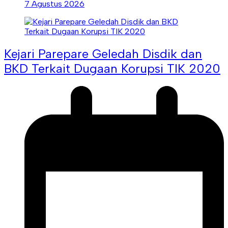
7 Agustus 2026
Kejari Parepare Geledah Disdik dan
BKD Terkait Dugaan Korupsi TIK 2020