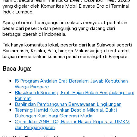
Hamid, secara resmi membuka Event Otomotif Fest 2025
yang digelar oleh Komunitas Mobil Elevate Bro di Terminal
Induk Lumpue.
Ajang otomotif bergengsi ini sukses menyedot perhatian
besar dari peserta dan pengunjung yang datang dari
berbagai daerah di Indonesia.
Tak hanya komunitas lokal, peserta dari luar Sulawesi seperti
Banjarmasin, Kolaka, Palu, hingga Makassar juga turut ambil
bagian memeriahkan suasana penuh semangat di Parepare.
Baca Juga:
15 Program Andalan Erat Bersalam Jawab Kebutuhan
Warga Parepare
Blusukan di Soreang, Erat: Hujan Bukan Penghalang Tapi
Rahmat
Banjir dan Pembangunan Berwawasan Lingkungan
Tasming Hamid Kukuhkan Bestie Milenial, Bukti
Dukungan Kuat bagi Generasi Muda
Opini Jubir ANH-TQ, Haedar Hasan: Koperasi, UMKM
dan Pengangguran