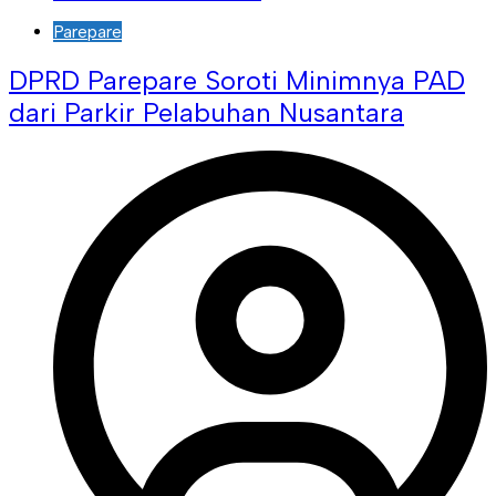
Parepare
DPRD Parepare Soroti Minimnya PAD
dari Parkir Pelabuhan Nusantara