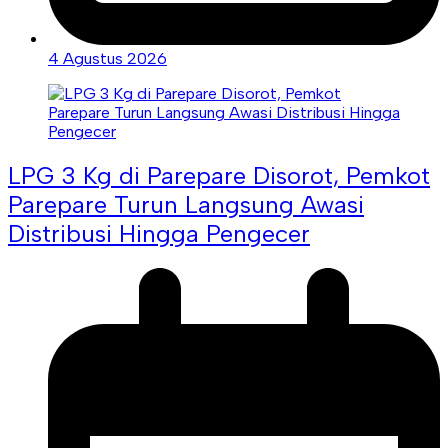
4 Agustus 2026
LPG 3 Kg di Parepare Disorot, Pemkot
Parepare Turun Langsung Awasi
Distribusi Hingga Pengecer