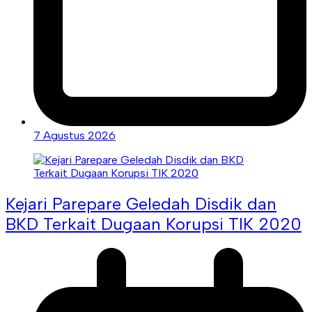
7 Agustus 2026
Kejari Parepare Geledah Disdik dan
BKD Terkait Dugaan Korupsi TIK 2020