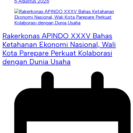
6 Agustus 2026
Rakerkonas APINDO XXXV Bahas
Ketahanan Ekonomi Nasional, Wali
Kota Parepare Perkuat Kolaborasi
dengan Dunia Usaha