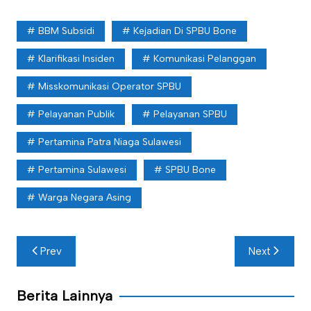
BBM Subsidi
Kejadian Di SPBU Bone
Klarifikasi Insiden
Komunikasi Pelanggan
Misskomunikasi Operator SPBU
Pelayanan Publik
Pelayanan SPBU
Pertamina Patra Niaga Sulawesi
Pertamina Sulawesi
SPBU Bone
Warga Negara Asing
Navigasi
Prev
Next
pos
Berita Lainnya