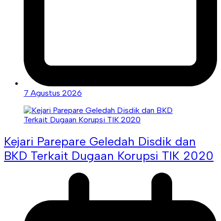
7 Agustus 2026
Kejari Parepare Geledah Disdik dan
BKD Terkait Dugaan Korupsi TIK 2020