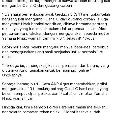
Kepada polisi, terduga mengakui bahwa ia telah berulang kali
mengambil Canal C dari gudang korban.
“ Dari hasil pemeriksaan awal, terduga S (34) mengakui telah
berulang kali mengambil Canal C dari gudang korban. Ia juga
menyebut tidak beraksi sendirian, dirinya bersama seorang
rekannya, yang kini masuk dalam daftar pencarian tim. Aksi
pencurian itu dilakukan dengan menggunakan sepeda motor
Yamaha Nmax warna hitam milik S “. Jelas AKP. Agus.
Lebih miris lagi, pelaku mengaku menjual besi-besi tersebut
dan menggunakan uang hasil penjualan untuk bermain judi
online.
“ Terduga juga mengakui jika hasil penjualan dari barang yang
dicurinya itu di gunakan untuk bermain judi online “.
Ungkapnya.
Sebagai barang bukti, Kata AKP Agus menambahkan, polisi
mengamankan 10 (sepuluh) batang Canal C hasil curian yang
belum sempat dijual pelaku, dan 1 (satu) unit motor Yamaha
Nmax warna hitam,
Hingga kini, tim Resmob Polres Parepare masih melakukan
pengejaran terhadap rekan pelaku, “ identitasnya sudah