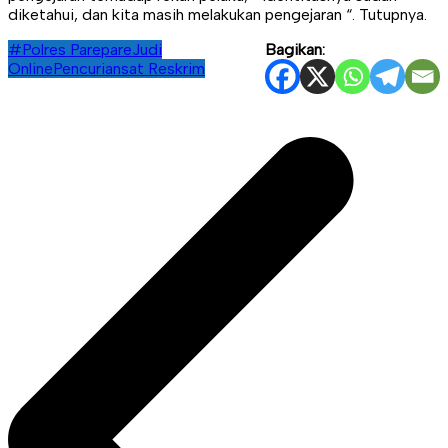
diketahui, dan kita masih melakukan pengejaran “. Tutupnya.
#Polres Parepare
Judi
Bagikan:
Online
Pencurian
sat Reskrim
Navigasi
pos