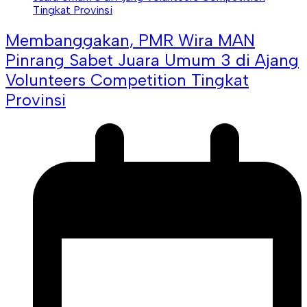
Membanggakan, PMR Wira MAN
Pinrang Sabet Juara Umum 3 di Ajang
Volunteers Competition Tingkat
Provinsi