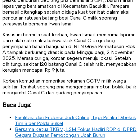
pelaku pencurian. Seorang pria berinisial S (34), buruh harian
lepas yang beralamatkan di Kecamatan Bacukiki, Parepare,
berhasil ditangkap setelah diduga kuat terlibat dalam aksi
pencurian ratusan batang besi Canal C milik seorang
wiraswasta bernama Irwan Ismail.
Kasus ini bermula saat korban, Irwan Ismail, menerima laporan
dari salah satu saksi bahwa stok Canal C di gudang
penyimpanan bahan bangunan di BTN Griya Permatasari Blok
A tampak berkurang drastis pada Minggu pagi, 2 November
2025. Merasa curiga, korban segera menuju lokasi. Setelah
dihitung, sekitar 120 batang Canal C telah raib, menyebabkan
kerugian mencapai Rp 9 juta.
Korban kemudian memeriksa rekaman CCTV milik warga
sekitar. Terlihat seorang pria mengendarai motor, bolak-balik
mengambil Canal C dari gudang penyimpanan.
Baca Juga:
Fasilitasi dan Endorse Judi Online, Tiga Pelaku Dibekuk
Tim Siber Polda Sulsel
Bersama Ketua TKBM, LSM Fokus Hadiri RDP di DPRD
Gegara Dugaan Pemotongan Upah Buruh