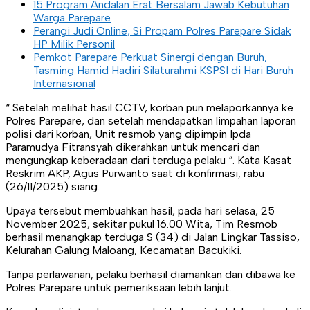
15 Program Andalan Erat Bersalam Jawab Kebutuhan
Warga Parepare
Perangi Judi Online, Si Propam Polres Parepare Sidak
HP Milik Personil
Pemkot Parepare Perkuat Sinergi dengan Buruh,
Tasming Hamid Hadiri Silaturahmi KSPSI di Hari Buruh
Internasional
“ Setelah melihat hasil CCTV, korban pun melaporkannya ke
Polres Parepare, dan setelah mendapatkan limpahan laporan
polisi dari korban, Unit resmob yang dipimpin Ipda
Paramudya Fitransyah dikerahkan untuk mencari dan
mengungkap keberadaan dari terduga pelaku “. Kata Kasat
Reskrim AKP, Agus Purwanto saat di konfirmasi, rabu
(26/11/2025) siang.
Upaya tersebut membuahkan hasil, pada hari selasa, 25
November 2025, sekitar pukul 16.00 Wita, Tim Resmob
berhasil menangkap terduga S (34) di Jalan Lingkar Tassiso,
Kelurahan Galung Maloang, Kecamatan Bacukiki.
Tanpa perlawanan, pelaku berhasil diamankan dan dibawa ke
Polres Parepare untuk pemeriksaan lebih lanjut.