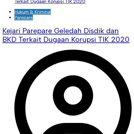
Hukum & Kriminal
Parepare
Kejari Parepare Geledah Disdik dan
BKD Terkait Dugaan Korupsi TIK 2020