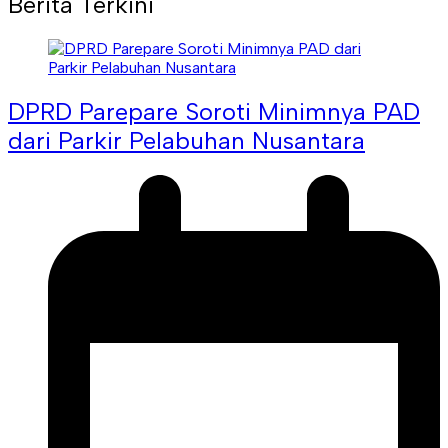
Berita Terkini
DPRD Parepare Soroti Minimnya PAD
dari Parkir Pelabuhan Nusantara