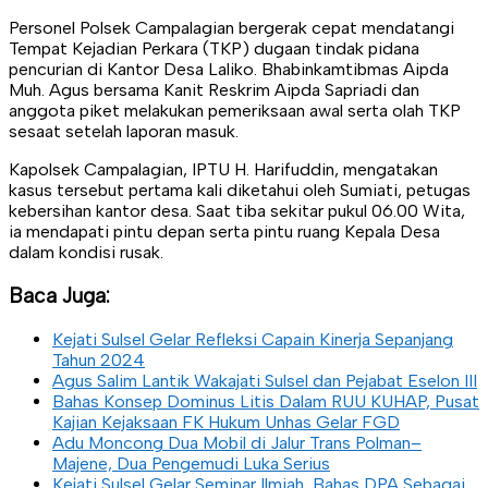
Personel Polsek Campalagian bergerak cepat mendatangi
Tempat Kejadian Perkara (TKP) dugaan tindak pidana
pencurian di Kantor Desa Laliko. Bhabinkamtibmas Aipda
Muh. Agus bersama Kanit Reskrim Aipda Sapriadi dan
anggota piket melakukan pemeriksaan awal serta olah TKP
sesaat setelah laporan masuk.
Kapolsek Campalagian, IPTU H. Harifuddin, mengatakan
kasus tersebut pertama kali diketahui oleh Sumiati, petugas
kebersihan kantor desa. Saat tiba sekitar pukul 06.00 Wita,
ia mendapati pintu depan serta pintu ruang Kepala Desa
dalam kondisi rusak.
Baca Juga:
Kejati Sulsel Gelar Refleksi Capain Kinerja Sepanjang
Tahun 2024
Agus Salim Lantik Wakajati Sulsel dan Pejabat Eselon III
Bahas Konsep Dominus Litis Dalam RUU KUHAP, Pusat
Kajian Kejaksaan FK Hukum Unhas Gelar FGD
Adu Moncong Dua Mobil di Jalur Trans Polman–
Majene, Dua Pengemudi Luka Serius
Kejati Sulsel Gelar Seminar Ilmiah, Bahas DPA Sebagai