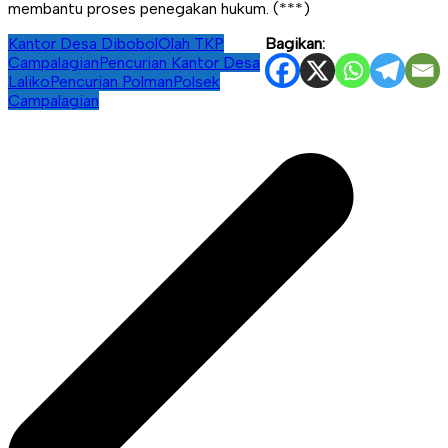
membantu proses penegakan hukum. (***)
Kantor Desa Dibobol
Olah TKP
Bagikan:
Campalagian
Pencurian Kantor Desa
Laliko
Pencurian Polman
Polsek
Campalagian
Navigasi
pos