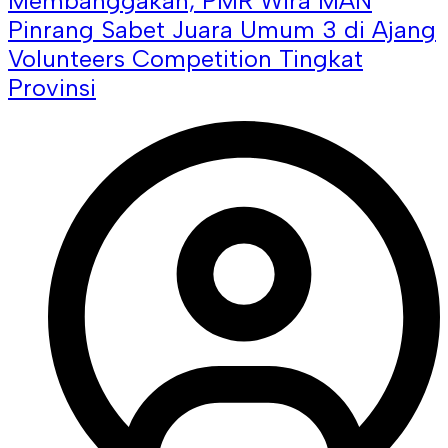
Membanggakan, PMR Wira MAN
Pinrang Sabet Juara Umum 3 di Ajang
Volunteers Competition Tingkat
Provinsi