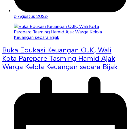
6 Agustus 2026
Buka Edukasi Keuangan OJK, Wali
Kota Parepare Tasming Hamid Ajak
Warga Kelola Keuangan secara Bijak