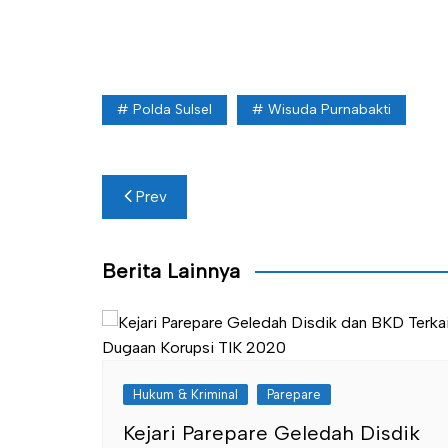
Polda Sulsel
Wisuda Purnabakti
Navigasi
Prev
pos
Berita Lainnya
Hukum & Kriminal
Parepare
Kejari Parepare Geledah Disdik