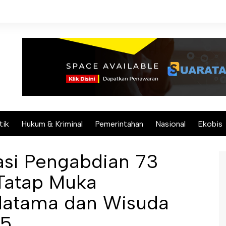
tik
Hukum & Kriminal
Pemerintahan
Nasional
Ekobis
iasi Pengabdian 73
Tatap Muka
datama dan Wisuda
25