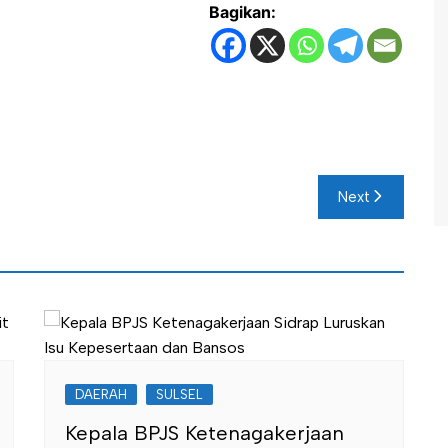
Bagikan:
Next
DAERAH
SULSEL
Kepala BPJS Ketenagakerjaan