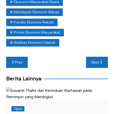
Ekonomi Masyarakat Nyata
Kehidupan Ekonomi Warga
Kondisi Ekonomi Rakyat
Potret Ekonomi Masyarakat
Realitas Ekonomi Daerah
Navigasi
Prev
Next
pos
Berita Lainnya
Opini