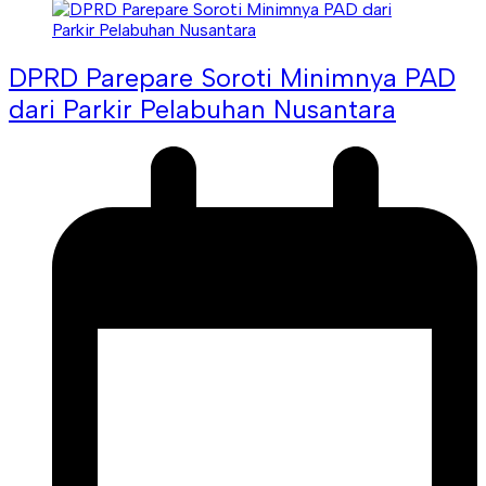
DPRD Parepare Soroti Minimnya PAD
dari Parkir Pelabuhan Nusantara