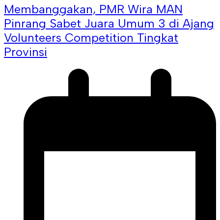
Membanggakan, PMR Wira MAN
Pinrang Sabet Juara Umum 3 di Ajang
Volunteers Competition Tingkat
Provinsi