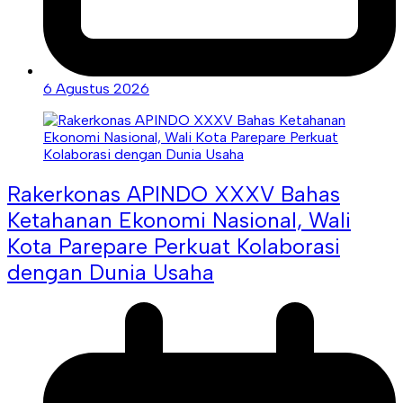
6 Agustus 2026
Rakerkonas APINDO XXXV Bahas
Ketahanan Ekonomi Nasional, Wali
Kota Parepare Perkuat Kolaborasi
dengan Dunia Usaha