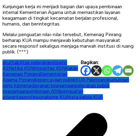
Kunjungan kerja ini menjadi bagian dari upaya pembinaan
internal Kementerian Agama untuk memastikan layanan
keagamaan di tingkat kecamatan berjalan profesional,
humanis, dan berintegritas.
Melalui penguatan nilai-nilai tersebut, Kemenag Pinrang
berharap KUA mampu menjawab kebutuhan masyarakat
secara responsif sekaligus menjaga marwah institusi di ruang
publik. (***)
akuntabilitas pelayanan
disiplin
Bagikan:
ASN
etika ASN
Integritas ASN
Kakan
Kemenag Pinrang
Kementerian
Agama Pinrang
kepercayaan publik
KUA Paleteang
kunjungan
kerja Kemenag
layanan keagamaan
pelayanan publik
keagamaan
pembinaan ASN
penguatan
integritas
profesionalisme KUA
tata kelola KUA
Navigasi
pos