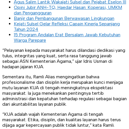
Agus Salim Lantik Wakajati Sulsel dan Pejabat Eselon III
Opini Jubir ANH-TQ, Haedar Hasan: Koperasi, UMKM
dan Pengangguran
Banjir dan Pembangunan Berwawasan Lingkungan
Kejati Sulsel Gelar Refleksi Capain Kinerja Sepanjang
Tahun 2024
15 Program Andalan Erat Bersalam Jawab Kebutuhan
Warga Parepare
“Pelayanan kepada masyarakat harus dilandasi dedikasi yang
tulus, integritas yang kuat, serta rasa tanggung jawab
sebagai ASN Kementerian Agama,” ujar Idris Usman di
hadapan jajaran KUA.
Sementara itu, Ramli Alias mengingatkan bahwa
profesionalisme dan disiplin kerja merupakan kunci menjaga
mutu layanan KUA di tengah meningkatnya ekspektasi
masyarakat. Ia juga menekankan pentingnya tertib
administrasi dan kepatuhan terhadap regulasi sebagai bagian
dari akuntabilitas layanan publik.
“KUA adalah wajah Kementerian Agama di tengah
masyarakat. Etika, disiplin, dan kualitas layanan harus terus
dijaga agar kepercayaan publik tidak luntur,” kata Ramli.