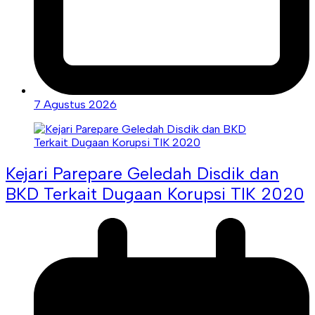
7 Agustus 2026
Kejari Parepare Geledah Disdik dan
BKD Terkait Dugaan Korupsi TIK 2020