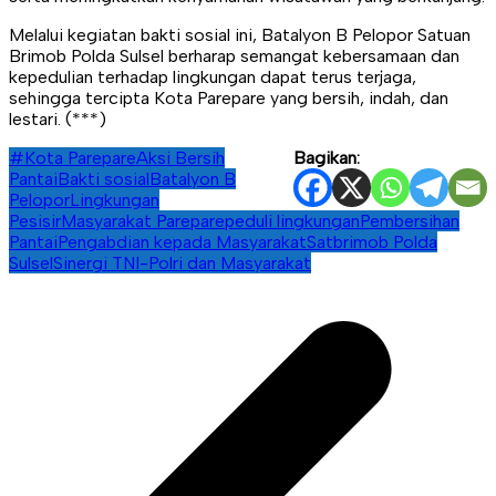
Melalui kegiatan bakti sosial ini, Batalyon B Pelopor Satuan
Brimob Polda Sulsel berharap semangat kebersamaan dan
kepedulian terhadap lingkungan dapat terus terjaga,
sehingga tercipta Kota Parepare yang bersih, indah, dan
lestari. (***)
#Kota Parepare
Aksi Bersih
Bagikan:
Pantai
Bakti sosial
Batalyon B
Pelopor
Lingkungan
Pesisir
Masyarakat Parepare
peduli lingkungan
Pembersihan
Pantai
Pengabdian kepada Masyarakat
Satbrimob Polda
Sulsel
Sinergi TNI-Polri dan Masyarakat
Navigasi
pos