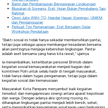
Banjir dan Pembangunan Berwawasan Lingkungan
Blusukan di Soreang, Erat: Hujan Bukan Penghalang Tapi
Rahmat
Opini Jubir ANH-TQ, Haedar Hasan: Koperasi, UMKM
dan Pengangguran
Perkuat Tim Pemenangan, Erat Bersalam Gelar
Workshop Pendataan
“Bakti sosial ini tidak hanya sekadar membersihkan pantai,
tetapi juga sebagai upaya membangun kesadaran bersama
akan pentingnya menjaga kebersihan lingkungan. Pantai
adalah aset bersama yang harus kita rawat,” ujarnya.
Ia menambahkan, keterlibatan personel Brimob dalam
kegiatan sosial kemasyarakatan menjadi bagian dari
komitmen Polri untuk selalu hadir di tengah masyarakat,
tidak hanya dalam tugas pengamanan, tetapi juga dalam
kegiatan sosial dan kemanusiaan.
Masyarakat Kota Parepare menyambut baik kegiatan
tersebut dan mengapresiasi sinergi antara aparat kepolisian
dan warga. Dengan adanya aksi gotong royong ini,
diharapkan lingkungan pantai menjadi lebih bersih, sehat,
serta meningkatkan kenyamanan wisatawan yang berkunjung.