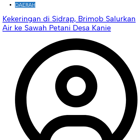
DAERAH
Kekeringan di Sidrap, Brimob Salurkan
Air ke Sawah Petani Desa Kanie