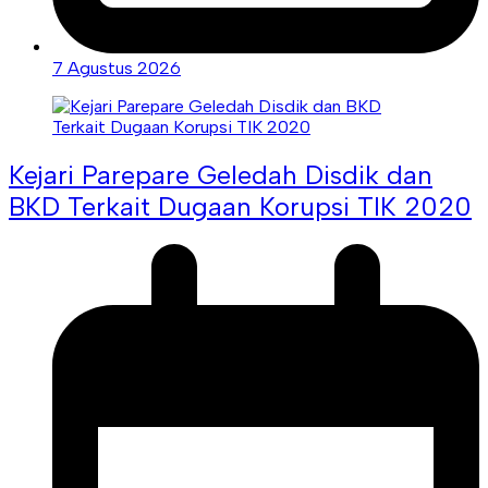
7 Agustus 2026
Kejari Parepare Geledah Disdik dan
BKD Terkait Dugaan Korupsi TIK 2020