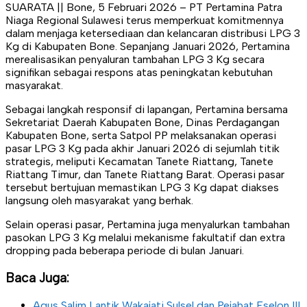
SUARATA || Bone, 5 Februari 2026 – PT Pertamina Patra
Niaga Regional Sulawesi terus memperkuat komitmennya
dalam menjaga ketersediaan dan kelancaran distribusi LPG 3
Kg di Kabupaten Bone. Sepanjang Januari 2026, Pertamina
merealisasikan penyaluran tambahan LPG 3 Kg secara
signifikan sebagai respons atas peningkatan kebutuhan
masyarakat.
Sebagai langkah responsif di lapangan, Pertamina bersama
Sekretariat Daerah Kabupaten Bone, Dinas Perdagangan
Kabupaten Bone, serta Satpol PP melaksanakan operasi
pasar LPG 3 Kg pada akhir Januari 2026 di sejumlah titik
strategis, meliputi Kecamatan Tanete Riattang, Tanete
Riattang Timur, dan Tanete Riattang Barat. Operasi pasar
tersebut bertujuan memastikan LPG 3 Kg dapat diakses
langsung oleh masyarakat yang berhak.
Selain operasi pasar, Pertamina juga menyalurkan tambahan
pasokan LPG 3 Kg melalui mekanisme fakultatif dan extra
dropping pada beberapa periode di bulan Januari.
Baca Juga:
Agus Salim Lantik Wakajati Sulsel dan Pejabat Eselon III