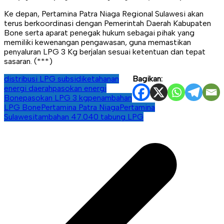
Ke depan, Pertamina Patra Niaga Regional Sulawesi akan
terus berkoordinasi dengan Pemerintah Daerah Kabupaten
Bone serta aparat penegak hukum sebagai pihak yang
memiliki kewenangan pengawasan, guna memastikan
penyaluran LPG 3 Kg berjalan sesuai ketentuan dan tepat
sasaran. (***)
distribusi LPG subsidi
ketahanan
Bagikan:
energi daerah
pasokan energi
Bone
pasokan LPG 3 kg
penambahan
LPG Bone
Pertamina Patra Niaga
Pertamina
Sulawesi
tambahan 47.040 tabung LPG
Navigasi
pos