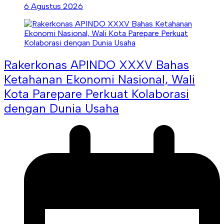
6 Agustus 2026
Rakerkonas APINDO XXXV Bahas
Ketahanan Ekonomi Nasional, Wali
Kota Parepare Perkuat Kolaborasi
dengan Dunia Usaha