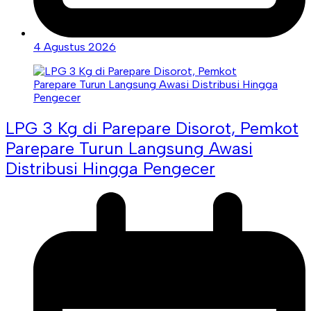
4 Agustus 2026
LPG 3 Kg di Parepare Disorot, Pemkot
Parepare Turun Langsung Awasi
Distribusi Hingga Pengecer