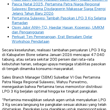
Pasca Natal 2025, Pertamina Patra Niaga Regional
Sulawesi Bersama Disdagperin Makassar Siaga Energi
Jelang Tahun Baru 2026
Pertamina Sulawesi Tambah Pasokan LPG 3 Kg Selama
Ramadan
Opini Jubir ANH-TQ, Haedar Hasan: Koperasi, UMKM
dan Pengangguran
Perkuat Tim Pemenangan, Erat Bersalam Gelar
Workshop Pendataan
Secara keseluruhan, realisasi tambahan penyaluran LPG 3 Kg
di Kabupaten Bone selama Januari 2026 mencapai 47.040
tabung, atau setara sekitar 200 persen dari rata-rata
kebutuhan harian, sebagai upaya menjaga stabilitas pasokan
di tengah dinamika konsumsi masyarakat.
Sales Branch Manager (SBM) Sulselbar VI Gas Pertamina
Patra Niaga Regional Sulawesi, Wahyu Purwatmo,
menegaskan bahwa Pertamina terus memonitor distribusi
LPG 3 Kg berjalan optimal hingga ke tingkat pangkalan.
“Pertamina mewajibkan seluruh agen untuk menyalurkan LPG
3 Kg secara langsung ke pangkalan sesuai alokasi yang telah
ditetapkan. Pangkalan juga diarahkan untuk memprioritaskan