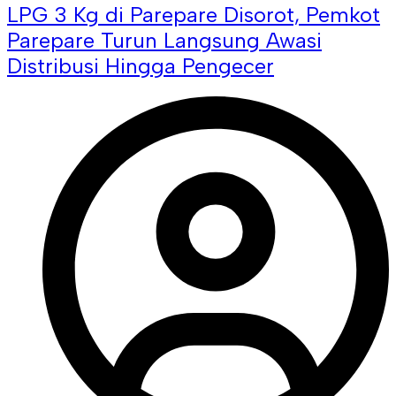
LPG 3 Kg di Parepare Disorot, Pemkot
Parepare Turun Langsung Awasi
Distribusi Hingga Pengecer