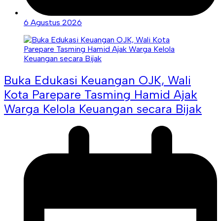
6 Agustus 2026
Buka Edukasi Keuangan OJK, Wali
Kota Parepare Tasming Hamid Ajak
Warga Kelola Keuangan secara Bijak