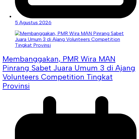
5 Agustus 2026
Membanggakan, PMR Wira MAN
Pinrang Sabet Juara Umum 3 di Ajang
Volunteers Competition Tingkat
Provinsi