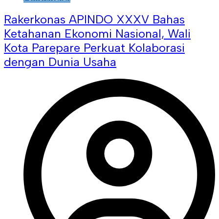
Rakerkonas APINDO XXXV Bahas
Ketahanan Ekonomi Nasional, Wali
Kota Parepare Perkuat Kolaborasi
dengan Dunia Usaha