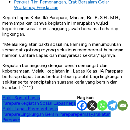
Perkuat Tim Pemenangan, Erat Bersalam Gelar
Workshop Pendataan
Kepala Lapas Kelas IIA Parepare, Marten, Bc.IP., S.H., M.H.,
menyampaikan bahwa kegiatan ini merupakan wujud
kepedulian sosial dan tanggung jawab bersama terhadap
lingkungan.
“Melalui kegiatan bakti sosial ini, kami ingin menumbuhkan
semangat gotong royong sekaligus mempererat hubungan
harmonis antara Lapas dan masyarakat sekitar,” ujarnya.
Kegiatan berlangsung dengan penuh semangat dan
kebersamaan. Melalui kegiatan ini, Lapas Kelas IIA Parepare
berharap dapat terus berkontribusi positif bagi lingkungan
sekitar serta menciptakan suasana kerja yang bersih dan
kondusif. (***)
Bakti Sosial Lapas
Bagikan:
Parepare
Kegiatan Sosial Lapas
Kerja
Bakti Lapas Parepare
Lapas
Parepare
Lingkungan Bersih Parepare
pemasyarakatan
Parepare
Navigasi