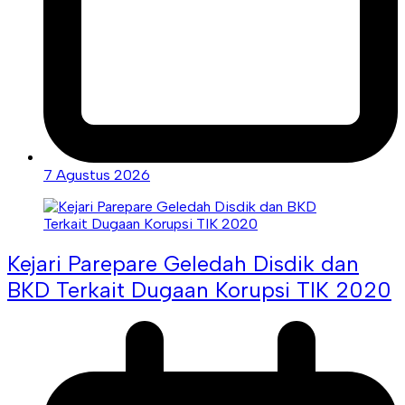
7 Agustus 2026
Kejari Parepare Geledah Disdik dan
BKD Terkait Dugaan Korupsi TIK 2020