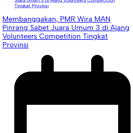
Membanggakan, PMR Wira MAN
Pinrang Sabet Juara Umum 3 di Ajang
Volunteers Competition Tingkat
Provinsi