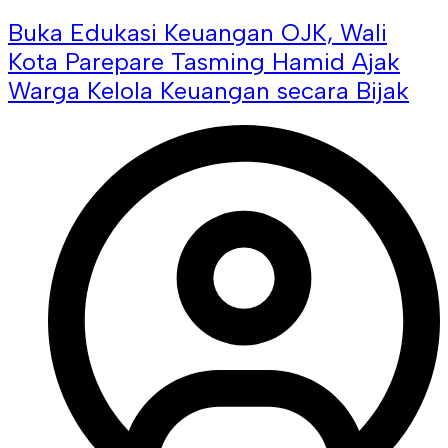
Buka Edukasi Keuangan OJK, Wali
Kota Parepare Tasming Hamid Ajak
Warga Kelola Keuangan secara Bijak