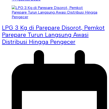
LPG 3 Kg di Parepare Disorot, Pemkot
Parepare Turun Langsung Awasi
Distribusi Hingga Pengecer