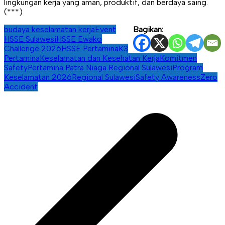
lingkungan kerja yang aman, produktif, dan berdaya saing.
(***)
budaya keselamatan kerja
Event
Bagikan:
HSSE Sulawesi
HSSE Ewako
Challenge 2026
HSSE Pertamina
K3
Pertamina
Keselamatan dan Kesehatan Kerja
Komitmen
Safety
Pertamina Patra Niaga Regional Sulawesi
Program
Keselamatan 2026
Regional Sulawesi
Safety Awareness
Zero
Accident
Navigasi
pos