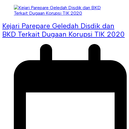
Kejari Parepare Geledah Disdik dan
BKD Terkait Dugaan Korupsi TIK 2020