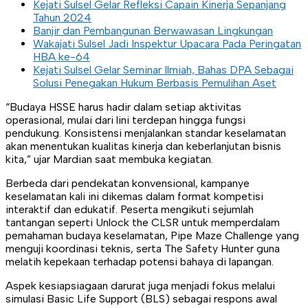
Kejati Sulsel Gelar Refleksi Capain Kinerja Sepanjang
Tahun 2024
Banjir dan Pembangunan Berwawasan Lingkungan
Wakajati Sulsel Jadi Inspektur Upacara Pada Peringatan
HBA ke-64
Kejati Sulsel Gelar Seminar Ilmiah, Bahas DPA Sebagai
Solusi Penegakan Hukum Berbasis Pemulihan Aset
“Budaya HSSE harus hadir dalam setiap aktivitas
operasional, mulai dari lini terdepan hingga fungsi
pendukung. Konsistensi menjalankan standar keselamatan
akan menentukan kualitas kinerja dan keberlanjutan bisnis
kita,” ujar Mardian saat membuka kegiatan.
Berbeda dari pendekatan konvensional, kampanye
keselamatan kali ini dikemas dalam format kompetisi
interaktif dan edukatif. Peserta mengikuti sejumlah
tantangan seperti Unlock the CLSR untuk memperdalam
pemahaman budaya keselamatan, Pipe Maze Challenge yang
menguji koordinasi teknis, serta The Safety Hunter guna
melatih kepekaan terhadap potensi bahaya di lapangan.
Aspek kesiapsiagaan darurat juga menjadi fokus melalui
simulasi Basic Life Support (BLS) sebagai respons awal