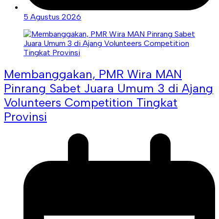
5 Agustus 2026
Membanggakan, PMR Wira MAN
Pinrang Sabet Juara Umum 3 di Ajang
Volunteers Competition Tingkat
Provinsi