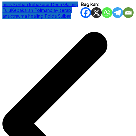
anak korban kebakaran
Desa Galung
Bagikan:
Tulu
Kebakaran Polman
play terapi
anak
trauma healing Polda Sulbar
Navigasi
pos