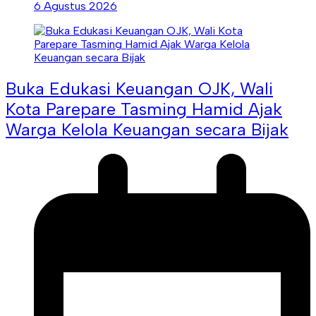
6 Agustus 2026
Buka Edukasi Keuangan OJK, Wali
Kota Parepare Tasming Hamid Ajak
Warga Kelola Keuangan secara Bijak