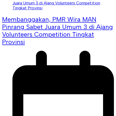
Membanggakan, PMR Wira MAN
Pinrang Sabet Juara Umum 3 di Ajang
Volunteers Competition Tingkat
Provinsi