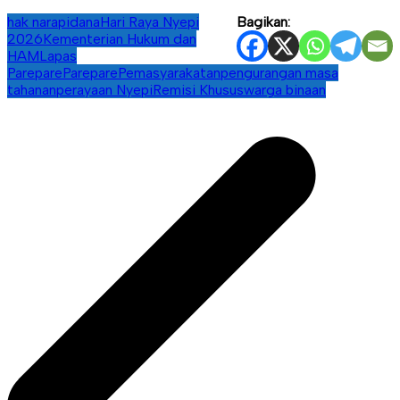
hak narapidana
Hari Raya Nyepi
Bagikan:
2026
Kementerian Hukum dan
HAM
Lapas
Parepare
Parepare
Pemasyarakatan
pengurangan masa
tahanan
perayaan Nyepi
Remisi Khusus
warga binaan
Navigasi
pos