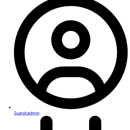
Suaratadmin