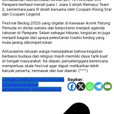
Parepare berhasil meraih juara I. Juara II diraih Remasyi Team
2, sementara juara III diraih bersama oleh Coxpam Rising Star
dan Coxpam Legend.
Festival Bedug 2026 yang digelar di kawasan ikonik Patung
Pemuda ini dinilai sukses dan berpotensi menjadi agenda
tahunan di Parepare. Selain sebagai hiburan, kegiatan ini juga
menjadi bagian dari upaya pelestarian tradisi bedug yang
mulai jarang dikompetisikan.
Antusiasme ratusan warga menunjukkan bahwa kegiatan
berbasis budaya dan religius masih memiliki daya tarik kuat
di tengah masyarakat. Ke depan, penyelenggara berencana
memperluas skala festival agar dapat melibatkan lebih
banyak peserta, termasuk dari luar daerah. (***)
coxpam community
festival bedug
Bagikan:
2026
festival bedug
parepare
hamran hamdani
parepos
Navigasi
pos