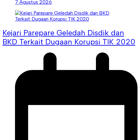
7 Agustus 2026
Kejari Parepare Geledah Disdik dan
BKD Terkait Dugaan Korupsi TIK 2020