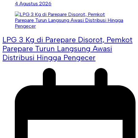
4 Agustus 2026
LPG 3 Kg di Parepare Disorot, Pemkot
Parepare Turun Langsung Awasi
Distribusi Hingga Pengecer