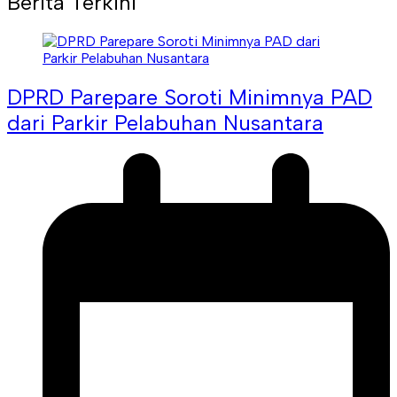
Berita Terkini
DPRD Parepare Soroti Minimnya PAD
dari Parkir Pelabuhan Nusantara