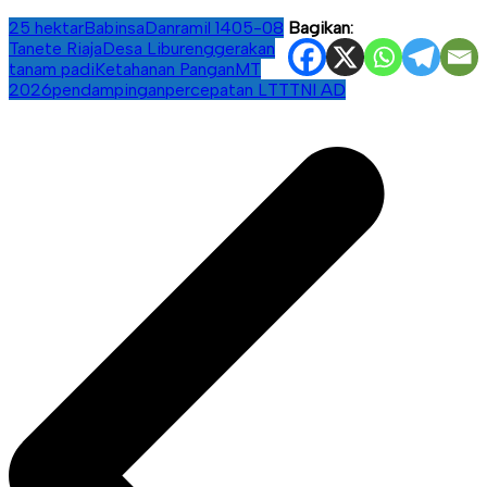
25 hektar
Babinsa
Danramil 1405-08
Bagikan:
Tanete Riaja
Desa Libureng
gerakan
tanam padi
Ketahanan Pangan
MT
2026
pendampingan
percepatan LTT
TNI AD
Navigasi
pos