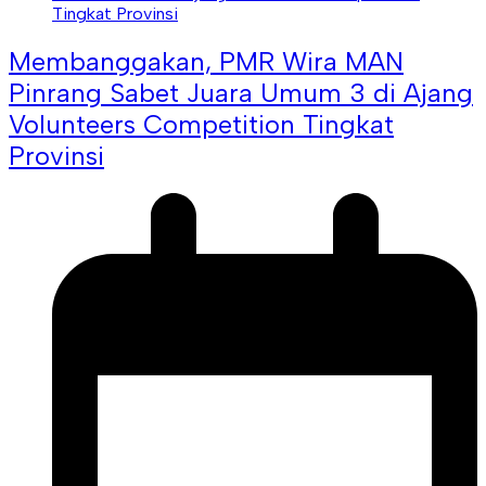
Membanggakan, PMR Wira MAN
Pinrang Sabet Juara Umum 3 di Ajang
Volunteers Competition Tingkat
Provinsi