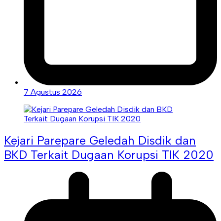
7 Agustus 2026
Kejari Parepare Geledah Disdik dan
BKD Terkait Dugaan Korupsi TIK 2020