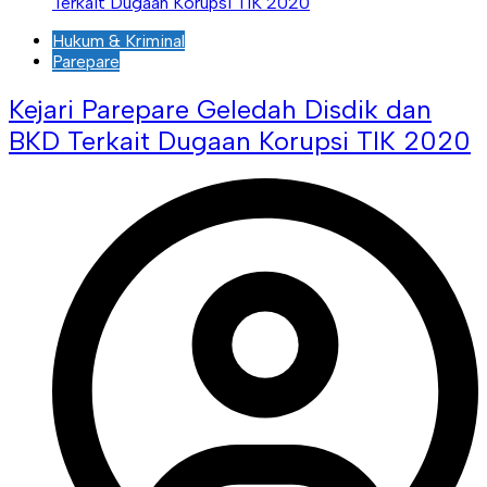
Hukum & Kriminal
Parepare
Kejari Parepare Geledah Disdik dan
BKD Terkait Dugaan Korupsi TIK 2020