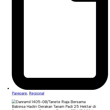
Parepare
,
Regional