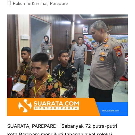
Hukum & Kriminal
,
Parepare
SUARATA, PAREPARE – Sebanyak 72 putra-putri
Kota Parepare mengikuti tahapan awal seleksi