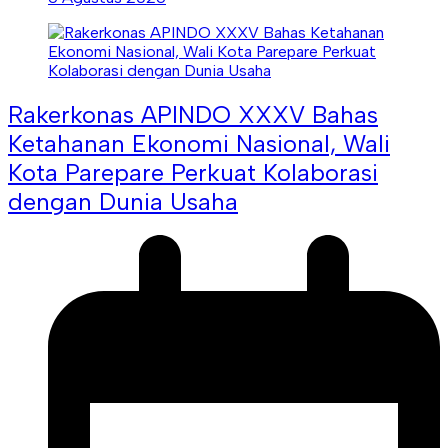
Rakerkonas APINDO XXXV Bahas
Ketahanan Ekonomi Nasional, Wali
Kota Parepare Perkuat Kolaborasi
dengan Dunia Usaha