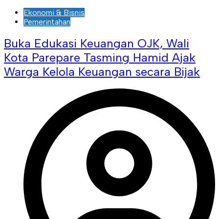
Ekonomi & Bisnis
Pemerintahan
Buka Edukasi Keuangan OJK, Wali
Kota Parepare Tasming Hamid Ajak
Warga Kelola Keuangan secara Bijak