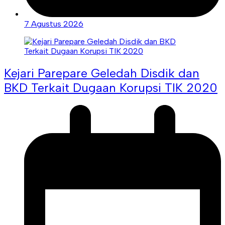
7 Agustus 2026
Kejari Parepare Geledah Disdik dan
BKD Terkait Dugaan Korupsi TIK 2020