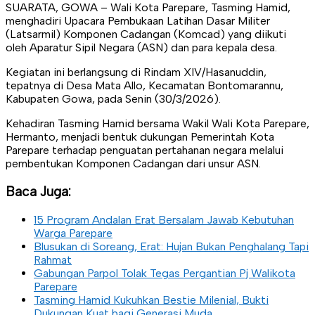
SUARATA, GOWA – Wali Kota Parepare, Tasming Hamid,
menghadiri Upacara Pembukaan Latihan Dasar Militer
(Latsarmil) Komponen Cadangan (Komcad) yang diikuti
oleh Aparatur Sipil Negara (ASN) dan para kepala desa.
Kegiatan ini berlangsung di Rindam XIV/Hasanuddin,
tepatnya di Desa Mata Allo, Kecamatan Bontomarannu,
Kabupaten Gowa, pada Senin (30/3/2026).
Kehadiran Tasming Hamid bersama Wakil Wali Kota Parepare,
Hermanto, menjadi bentuk dukungan Pemerintah Kota
Parepare terhadap penguatan pertahanan negara melalui
pembentukan Komponen Cadangan dari unsur ASN.
Baca Juga:
15 Program Andalan Erat Bersalam Jawab Kebutuhan
Warga Parepare
Blusukan di Soreang, Erat: Hujan Bukan Penghalang Tapi
Rahmat
Gabungan Parpol Tolak Tegas Pergantian Pj Walikota
Parepare
Tasming Hamid Kukuhkan Bestie Milenial, Bukti
Dukungan Kuat bagi Generasi Muda