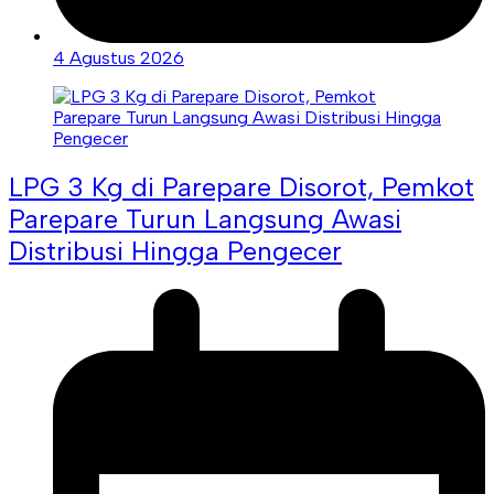
4 Agustus 2026
LPG 3 Kg di Parepare Disorot, Pemkot
Parepare Turun Langsung Awasi
Distribusi Hingga Pengecer