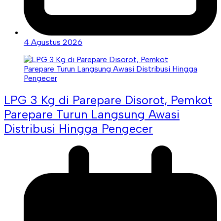
4 Agustus 2026
LPG 3 Kg di Parepare Disorot, Pemkot
Parepare Turun Langsung Awasi
Distribusi Hingga Pengecer