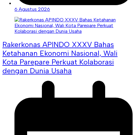
6 Agustus 2026
Rakerkonas APINDO XXXV Bahas
Ketahanan Ekonomi Nasional, Wali
Kota Parepare Perkuat Kolaborasi
dengan Dunia Usaha