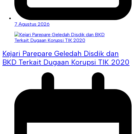
7 Agustus 2026
Kejari Parepare Geledah Disdik dan
BKD Terkait Dugaan Korupsi TIK 2020