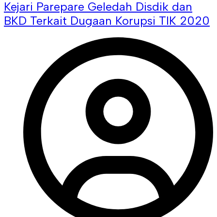
Kejari Parepare Geledah Disdik dan
BKD Terkait Dugaan Korupsi TIK 2020