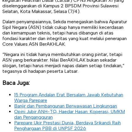
kegiatan Pelatihan Dasar (Latsar) CPNS Angkatan XI yang
diselenggarakan di Kampus 2 BPSDM Provinsi Sulawesi
Selatan, Kota Makassar, Selasa (7/4).
Dalam penyampaiannya, Sekda menegaskan bahwa Aparatur
Sipil Negara (ASN) tidak cukup hanya memiliki kecerdasan
dan kemampuan teknis, tetapi harus dibangun di atas
fondasi karakter dan integritas yang kuat melalui penerapan
Core Values ASN BerAKHLAK.
“Negara ini tidak hanya membutuhkan orang pintar, tetapi
ASN yang berkarakter. Nilai BerAKHLAK bukan sekadar
slogan, tetapi harus menjadi napas dalam setiap tindakan,”
tegasnya di hadapan peserta Latsar.
Baca Juga:
15 Program Andalan Erat Bersalam Jawab Kebutuhan
Warga Parepare
Banjir dan Pembangunan Berwawasan Lingkungan
Opini Jubir ANH-TQ, Haedar Hasan: Koperasi, UMKM
dan Pengangguran
Parepare Ukir Prestasi Dunia, Berdaya Srikandi Raih
Penghargaan PBB di UNPSF 2026