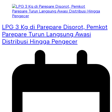
LPG 3 Kg di Parepare Disorot, Pemkot
Parepare Turun Langsung Awasi
Distribusi Hingga Pengecer