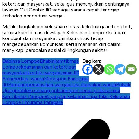
ketertiban masyarakat, sekaligus menunjukkan pentingnya
layanan Call Center 110 sebagai sarana cepat tanggap
terhadap pengaduan warga.
Melalui langkah penyelesaian secara kekeluargaan tersebut,
situasi kamtibmas di wilayah Kelurahan Lompoe kembali
kondusif dan masyarakat diimbau untuk tetap
mengedepankan komunikasi serta menahan diri dalam
menyikapi persoalan sosial di lingkungan sekitar.
Babinsa Lompoe
Bhabinkamtibmas
Bagikan:
Lompoe
keamanan dan ketertiban
masyarakat
konflik warga
layanan 110
Polri
mediasi warga
Merespon Panggilan
110
Parepare
perselisihan warga
polisi damaikan warga
Polsek
Ujung
problem solving polisi
respon cepat polisi
situasi
kamtibmas Parepare
tiga pilar kelurahan
Tiga Pilar Kelurahan
Lompoe
Timurama Parepare
Navigasi
pos