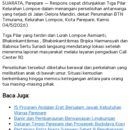
SUARATA, Parepare — Respons cepat ditunjukkan Tiga Pilar
Kelurahan Lompoe dalam menangani perselisihan antarwarga
yang terjadi di Jalan Gelora Mandiri, dekat Perumahan BTN
Timurama, Kelurahan Lompoe, Kota Parepare, Kamis
(14/5/2026).
Tiga Pilar yang terdiri dari Lurah Lompoe Asmianti,
Bhabinkamtibmas , Bhabinkamtibmas Bripka Harmansyah dan
Babinsa Sertu Suriadi langsung mendatangi lokasi setelah
menerima laporan masyarakat melalui layanan pengaduan Call
Center 110.
Perselisihan tersebut diketahui berawal dari perkelahian yang
melibatkan anak di bawah umur. Situasi kemudian
berkembang hingga memicu ketegangan antara para orang
tua masing-masing pihak.
Baca Juga:
15 Program Andalan Erat Bersalam Jawab Kebutuhan
Warga Parepare
Banjir dan Pembangunan Berwawasan Lingkungan
Dataran Tinggi Parepare dan Prosepek Budidaya Kopi
Pertamina Patra Niaga Sulawesi Sabet 8 Penghargaan