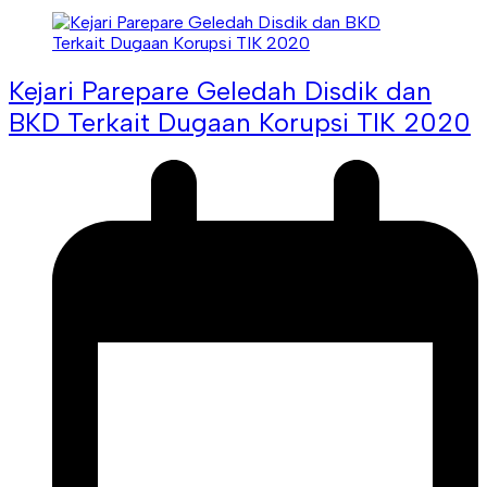
Kejari Parepare Geledah Disdik dan
BKD Terkait Dugaan Korupsi TIK 2020