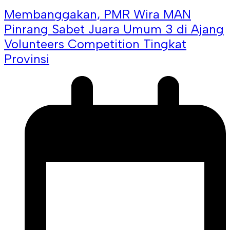
Membanggakan, PMR Wira MAN
Pinrang Sabet Juara Umum 3 di Ajang
Volunteers Competition Tingkat
Provinsi