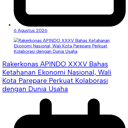
6 Agustus 2026
Rakerkonas APINDO XXXV Bahas
Ketahanan Ekonomi Nasional, Wali
Kota Parepare Perkuat Kolaborasi
dengan Dunia Usaha