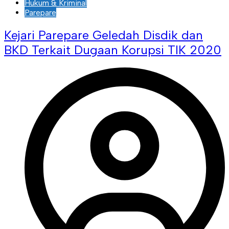
Hukum & Kriminal
Parepare
Kejari Parepare Geledah Disdik dan
BKD Terkait Dugaan Korupsi TIK 2020