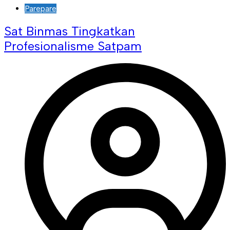
Parepare
Sat Binmas Tingkatkan
Profesionalisme Satpam