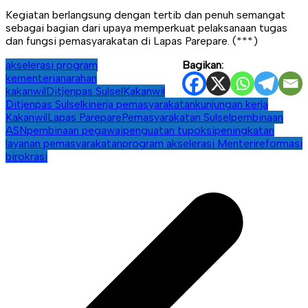
Kegiatan berlangsung dengan tertib dan penuh semangat
sebagai bagian dari upaya memperkuat pelaksanaan tugas
dan fungsi pemasyarakatan di Lapas Parepare. (***)
akselerasi program
Bagikan:
kementerian
arahan
kakanwil
Ditjenpas Sulsel
Kakanwil
Ditjenpas Sulsel
kinerja pemasyarakatan
kunjungan kerja
Kakanwil
Lapas Parepare
Pemasyarakatan Sulsel
pembinaan
ASN
pembinaan pegawai
penguatan tupoksi
peningkatan
layanan pemasyarakatan
program akselerasi Menteri
reformasi
birokrasi
Navigasi
pos