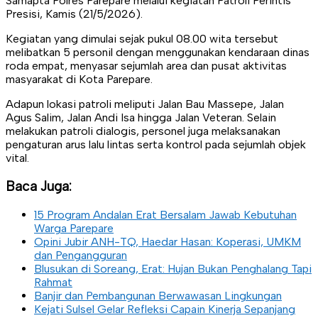
Samapta Polres Parepare melalui kegiatan Patroli Perintis
Presisi, Kamis (21/5/2026).
Kegiatan yang dimulai sejak pukul 08.00 wita tersebut
melibatkan 5 personil dengan menggunakan kendaraan dinas
roda empat, menyasar sejumlah area dan pusat aktivitas
masyarakat di Kota Parepare.
Adapun lokasi patroli meliputi Jalan Bau Massepe, Jalan
Agus Salim, Jalan Andi Isa hingga Jalan Veteran. Selain
melakukan patroli dialogis, personel juga melaksanakan
pengaturan arus lalu lintas serta kontrol pada sejumlah objek
vital.
Baca Juga:
15 Program Andalan Erat Bersalam Jawab Kebutuhan
Warga Parepare
Opini Jubir ANH-TQ, Haedar Hasan: Koperasi, UMKM
dan Pengangguran
Blusukan di Soreang, Erat: Hujan Bukan Penghalang Tapi
Rahmat
Banjir dan Pembangunan Berwawasan Lingkungan
Kejati Sulsel Gelar Refleksi Capain Kinerja Sepanjang