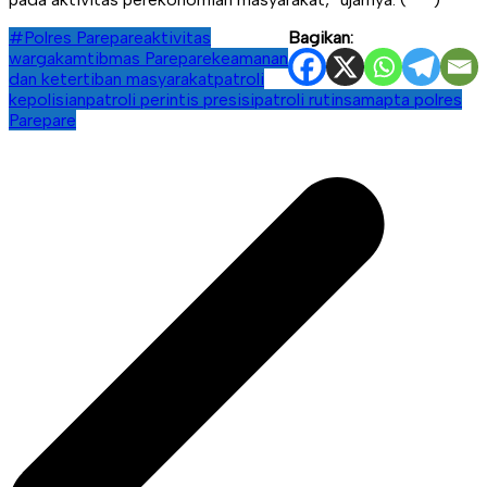
#Polres Parepare
aktivitas
Bagikan:
warga
kamtibmas Parepare
keamanan
dan ketertiban masyarakat
patroli
kepolisian
patroli perintis presisi
patroli rutin
samapta polres
Parepare
Navigasi
pos