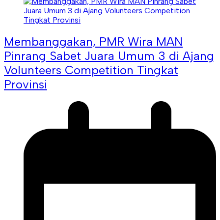
Membanggakan, PMR Wira MAN
Pinrang Sabet Juara Umum 3 di Ajang
Volunteers Competition Tingkat
Provinsi