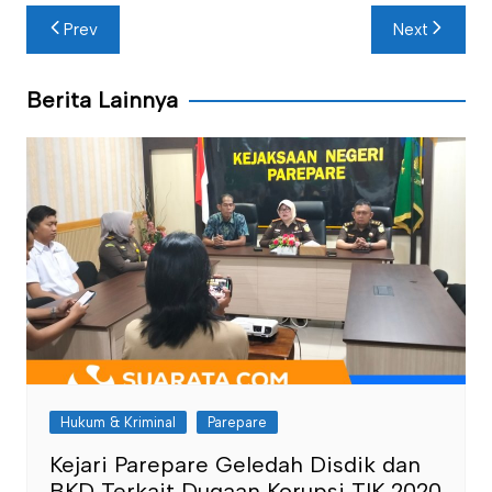
Navigasi
Prev
Next
pos
Berita Lainnya
Hukum & Kriminal
Parepare
Kejari Parepare Geledah Disdik dan
BKD Terkait Dugaan Korupsi TIK 2020