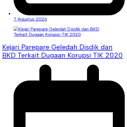
7 Agustus 2026
Kejari Parepare Geledah Disdik dan
BKD Terkait Dugaan Korupsi TIK 2020