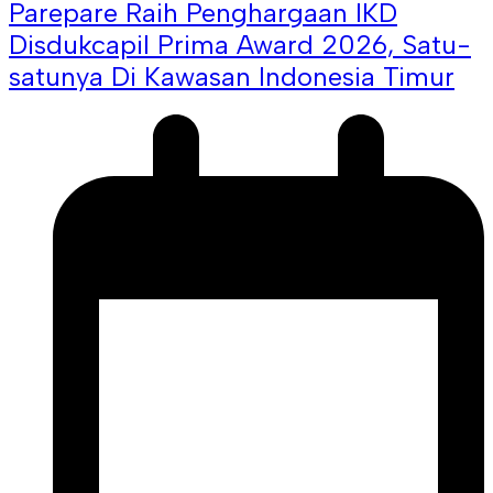
Parepare Raih Penghargaan IKD
Disdukcapil Prima Award 2026, Satu-
satunya Di Kawasan Indonesia Timur