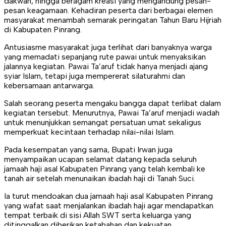
dakwah, hingga beragam kreasi yang mengandung pesan-
pesan keagamaan. Kehadiran peserta dari berbagai elemen
masyarakat menambah semarak peringatan Tahun Baru Hijriah
di Kabupaten Pinrang.
Antusiasme masyarakat juga terlihat dari banyaknya warga
yang memadati sepanjang rute pawai untuk menyaksikan
jalannya kegiatan. Pawai Ta’aruf tidak hanya menjadi ajang
syiar Islam, tetapi juga mempererat silaturahmi dan
kebersamaan antarwarga.
Salah seorang peserta mengaku bangga dapat terlibat dalam
kegiatan tersebut. Menurutnya, Pawai Ta’aruf menjadi wadah
untuk menunjukkan semangat persatuan umat sekaligus
memperkuat kecintaan terhadap nilai-nilai Islam.
Pada kesempatan yang sama, Bupati Irwan juga
menyampaikan ucapan selamat datang kepada seluruh
jamaah haji asal Kabupaten Pinrang yang telah kembali ke
tanah air setelah menunaikan ibadah haji di Tanah Suci.
Ia turut mendoakan dua jamaah haji asal Kabupaten Pinrang
yang wafat saat menjalankan ibadah haji agar mendapatkan
tempat terbaik di sisi Allah SWT serta keluarga yang
ditinggalkan diberikan ketabahan dan kekuatan.