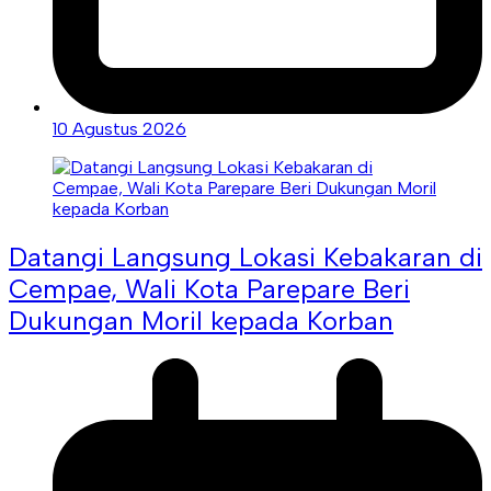
10 Agustus 2026
Datangi Langsung Lokasi Kebakaran di
Cempae, Wali Kota Parepare Beri
Dukungan Moril kepada Korban