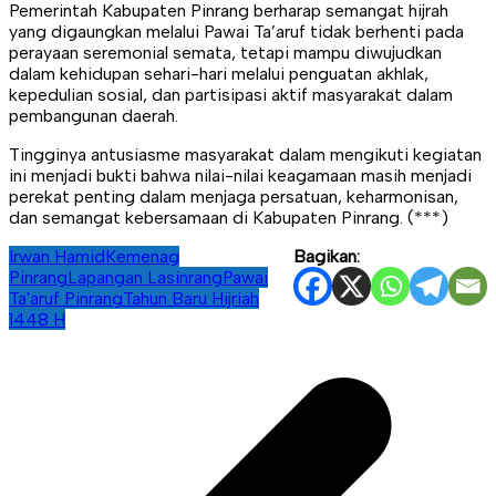
Pemerintah Kabupaten Pinrang berharap semangat hijrah
yang digaungkan melalui Pawai Ta’aruf tidak berhenti pada
perayaan seremonial semata, tetapi mampu diwujudkan
dalam kehidupan sehari-hari melalui penguatan akhlak,
kepedulian sosial, dan partisipasi aktif masyarakat dalam
pembangunan daerah.
Tingginya antusiasme masyarakat dalam mengikuti kegiatan
ini menjadi bukti bahwa nilai-nilai keagamaan masih menjadi
perekat penting dalam menjaga persatuan, keharmonisan,
dan semangat kebersamaan di Kabupaten Pinrang. (***)
Irwan Hamid
Kemenag
Bagikan:
Pinrang
Lapangan Lasinrang
Pawai
Ta'aruf Pinrang
Tahun Baru Hijriah
1448 H
Navigasi
pos