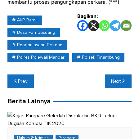
membantu proses pengungkapan perkara. (***)
Bagikan:
AKP Ramli
Desa Pambusuang
Penganiayaan Polman
Polres Polewali Mandar
Polsek Tinambung
Navigasi
Prev
Next
pos
Berita Lainnya
Hukum & Kriminal
Parepare