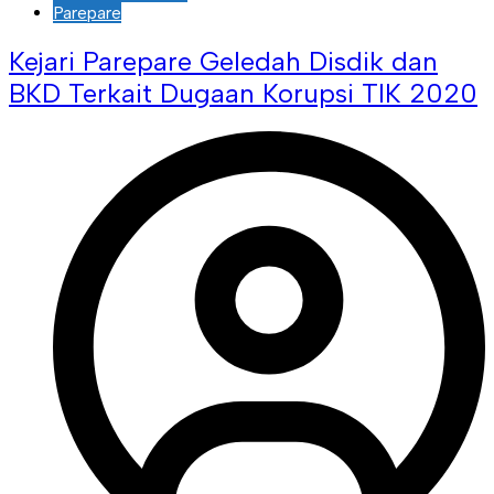
Parepare
Kejari Parepare Geledah Disdik dan
BKD Terkait Dugaan Korupsi TIK 2020