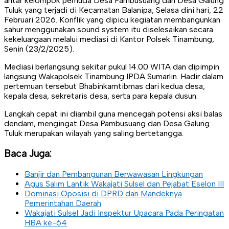
antar kelompok pemuda Desa Pambusuang dan Desa Galung
Tuluk yang terjadi di Kecamatan Balanipa, Selasa dini hari, 22
Februari 2026. Konflik yang dipicu kegiatan membangunkan
sahur menggunakan sound system itu diselesaikan secara
kekeluargaan melalui mediasi di Kantor Polsek Tinambung,
Senin (23/2/2025).
Mediasi berlangsung sekitar pukul 14.00 WITA dan dipimpin
langsung Wakapolsek Tinambung IPDA Sumarlin. Hadir dalam
pertemuan tersebut Bhabinkamtibmas dari kedua desa,
kepala desa, sekretaris desa, serta para kepala dusun.
Langkah cepat ini diambil guna mencegah potensi aksi balas
dendam, mengingat Desa Pambusuang dan Desa Galung
Tuluk merupakan wilayah yang saling bertetangga.
Baca Juga:
Banjir dan Pembangunan Berwawasan Lingkungan
Agus Salim Lantik Wakajati Sulsel dan Pejabat Eselon III
Dominasi Oposisi di DPRD dan Mandeknya
Pemerintahan Daerah
Wakajati Sulsel Jadi Inspektur Upacara Pada Peringatan
HBA ke-64