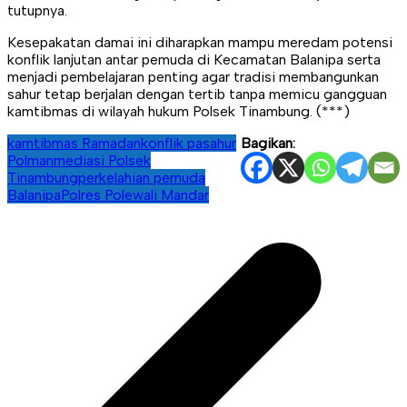
tutupnya.
Kesepakatan damai ini diharapkan mampu meredam potensi
konflik lanjutan antar pemuda di Kecamatan Balanipa serta
menjadi pembelajaran penting agar tradisi membangunkan
sahur tetap berjalan dengan tertib tanpa memicu gangguan
kamtibmas di wilayah hukum Polsek Tinambung. (***)
kamtibmas Ramadan
konflik pasahur
Bagikan:
Polman
mediasi Polsek
Tinambung
perkelahian pemuda
Balanipa
Polres Polewali Mandar
Navigasi
pos