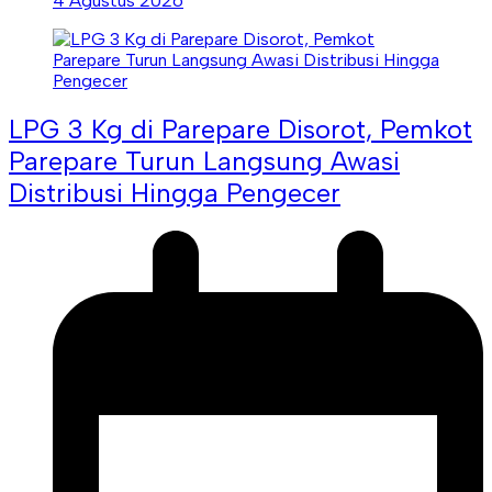
4 Agustus 2026
LPG 3 Kg di Parepare Disorot, Pemkot
Parepare Turun Langsung Awasi
Distribusi Hingga Pengecer