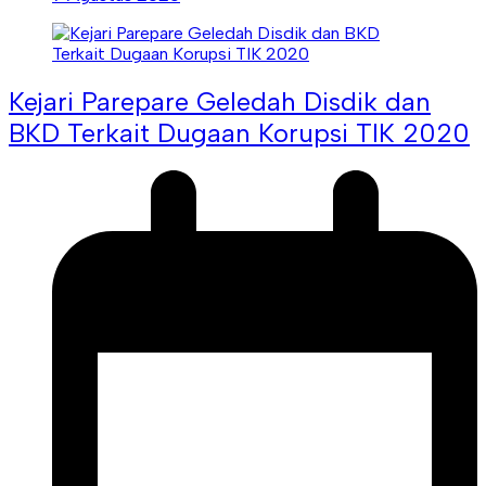
Kejari Parepare Geledah Disdik dan
BKD Terkait Dugaan Korupsi TIK 2020