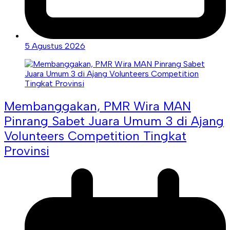
5 Agustus 2026
Membanggakan, PMR Wira MAN
Pinrang Sabet Juara Umum 3 di Ajang
Volunteers Competition Tingkat
Provinsi