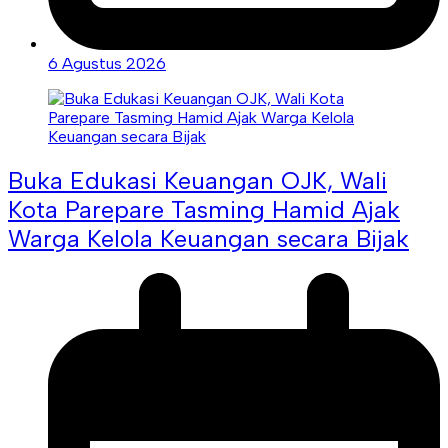
6 Agustus 2026
Buka Edukasi Keuangan OJK, Wali
Kota Parepare Tasming Hamid Ajak
Warga Kelola Keuangan secara Bijak