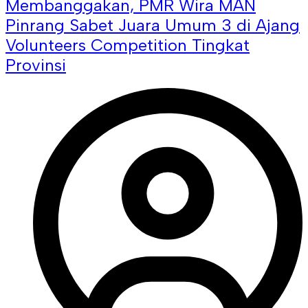
Membanggakan, PMR Wira MAN
Pinrang Sabet Juara Umum 3 di Ajang
Volunteers Competition Tingkat
Provinsi