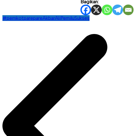
Bagikan:
#pemkotparepare
AkbarAli
PemiluSukses
Navigasi
pos