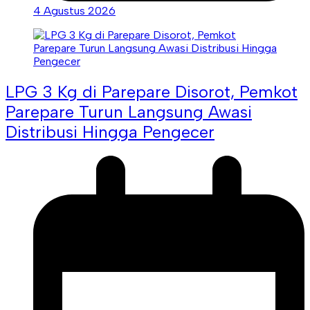
4 Agustus 2026
LPG 3 Kg di Parepare Disorot, Pemkot
Parepare Turun Langsung Awasi
Distribusi Hingga Pengecer