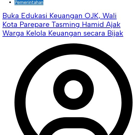
Pemerintahan
Buka Edukasi Keuangan OJK, Wali
Kota Parepare Tasming Hamid Ajak
Warga Kelola Keuangan secara Bijak