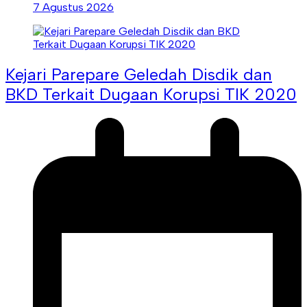
7 Agustus 2026
Kejari Parepare Geledah Disdik dan
BKD Terkait Dugaan Korupsi TIK 2020