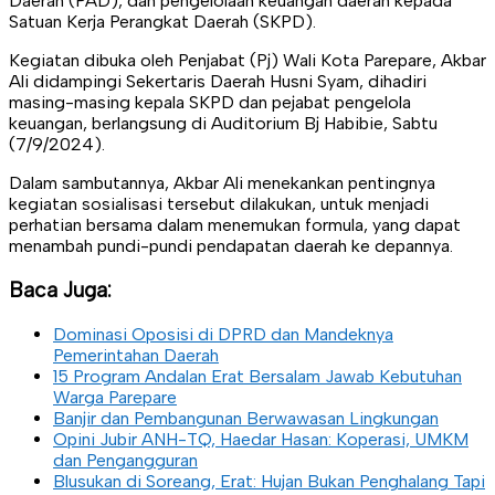
Daerah (PAD), dan pengelolaan keuangan daerah kepada
Satuan Kerja Perangkat Daerah (SKPD).
Kegiatan dibuka oleh Penjabat (Pj) Wali Kota Parepare, Akbar
Ali didampingi Sekertaris Daerah Husni Syam, dihadiri
masing-masing kepala SKPD dan pejabat pengelola
keuangan, berlangsung di Auditorium Bj Habibie, Sabtu
(7/9/2024).
Dalam sambutannya, Akbar Ali menekankan pentingnya
kegiatan sosialisasi tersebut dilakukan, untuk menjadi
perhatian bersama dalam menemukan formula, yang dapat
menambah pundi-pundi pendapatan daerah ke depannya.
Baca Juga:
Dominasi Oposisi di DPRD dan Mandeknya
Pemerintahan Daerah
15 Program Andalan Erat Bersalam Jawab Kebutuhan
Warga Parepare
Banjir dan Pembangunan Berwawasan Lingkungan
Opini Jubir ANH-TQ, Haedar Hasan: Koperasi, UMKM
dan Pengangguran
Blusukan di Soreang, Erat: Hujan Bukan Penghalang Tapi