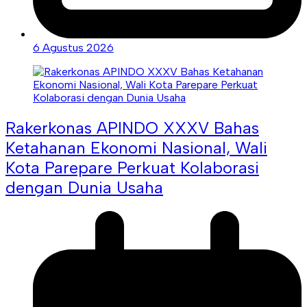
6 Agustus 2026
Rakerkonas APINDO XXXV Bahas
Ketahanan Ekonomi Nasional, Wali
Kota Parepare Perkuat Kolaborasi
dengan Dunia Usaha