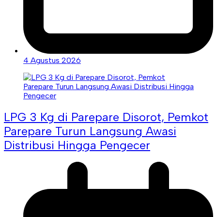
4 Agustus 2026
LPG 3 Kg di Parepare Disorot, Pemkot
Parepare Turun Langsung Awasi
Distribusi Hingga Pengecer