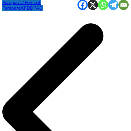
Parepare
#Pemkot
Parepare
APBD
PAD
Navigasi
pos