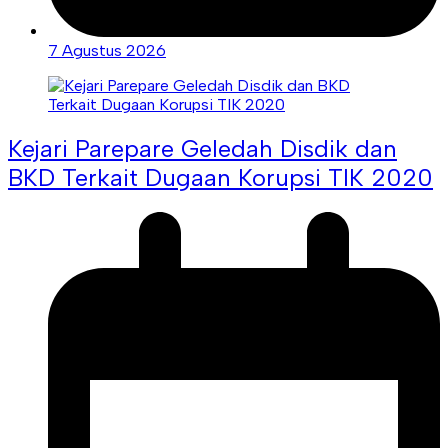
7 Agustus 2026
Kejari Parepare Geledah Disdik dan
BKD Terkait Dugaan Korupsi TIK 2020