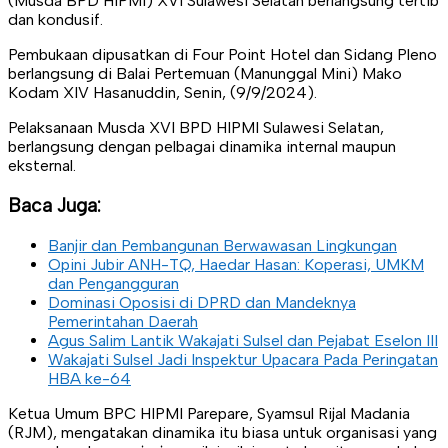
(Musda BPD HIPMI) XVI Sulawesi Selatan berlangsung tertib
dan kondusif.
Pembukaan dipusatkan di Four Point Hotel dan Sidang Pleno
berlangsung di Balai Pertemuan (Manunggal Mini) Mako
Kodam XIV Hasanuddin, Senin, (9/9/2024).
Pelaksanaan Musda XVI BPD HIPMI Sulawesi Selatan,
berlangsung dengan pelbagai dinamika internal maupun
eksternal.
Baca Juga:
Banjir dan Pembangunan Berwawasan Lingkungan
Opini Jubir ANH-TQ, Haedar Hasan: Koperasi, UMKM
dan Pengangguran
Dominasi Oposisi di DPRD dan Mandeknya
Pemerintahan Daerah
Agus Salim Lantik Wakajati Sulsel dan Pejabat Eselon III
Wakajati Sulsel Jadi Inspektur Upacara Pada Peringatan
HBA ke-64
Ketua Umum BPC HIPMI Parepare, Syamsul Rijal Madania
(RJM), mengatakan dinamika itu biasa untuk organisasi yang