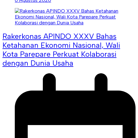
6 Agustus 2026
Rakerkonas APINDO XXXV Bahas
Ketahanan Ekonomi Nasional, Wali
Kota Parepare Perkuat Kolaborasi
dengan Dunia Usaha