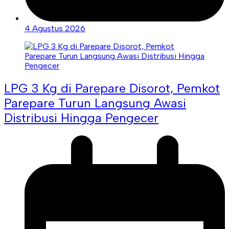
4 Agustus 2026
LPG 3 Kg di Parepare Disorot, Pemkot
Parepare Turun Langsung Awasi
Distribusi Hingga Pengecer