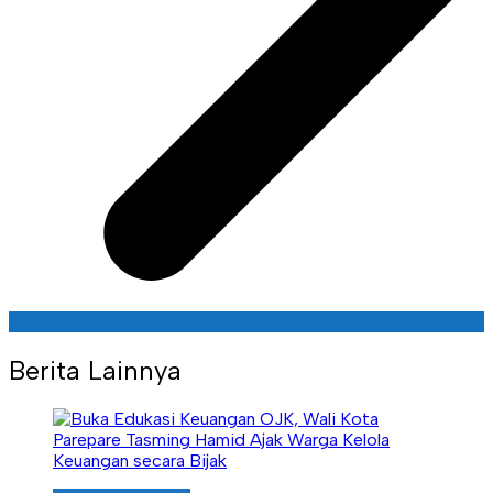
Berita Lainnya