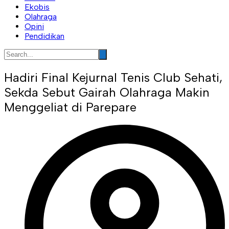
Ekobis
Olahraga
Opini
Pendidikan
Hadiri Final Kejurnal Tenis Club Sehati,
Sekda Sebut Gairah Olahraga Makin
Menggeliat di Parepare