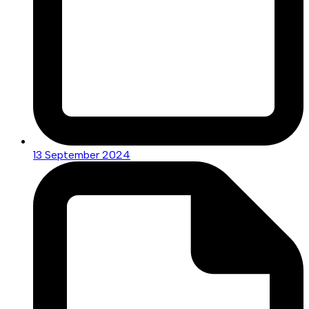
13 September 2024