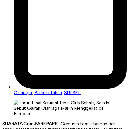
Olahraga
,
Pemerintahan
,
SULSEL
SUARATA.Com,PAREPARE–
Gemuruh tepuk tangan dan