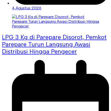
4 Agustus 2026
LPG 3 Kg di Parepare Disorot, Pemkot
Parepare Turun Langsung Awasi
Distribusi Hingga Pengecer