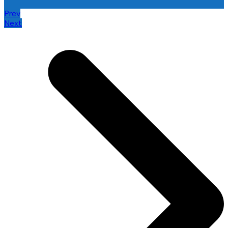
Prev
Next