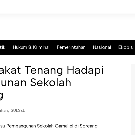
tik
Hukum & Kriminal
Pemerintahan
Nasional
Ekobis
kat Tenang Hadapi
gunan Sekolah
g
ahan
,
SULSEL