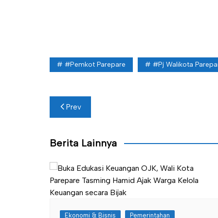
#Pemkot Parepare
#Pj Walikota Parepa
Navigasi
Prev
pos
Berita Lainnya
Ekonomi & Bisnis
Pemerintahan