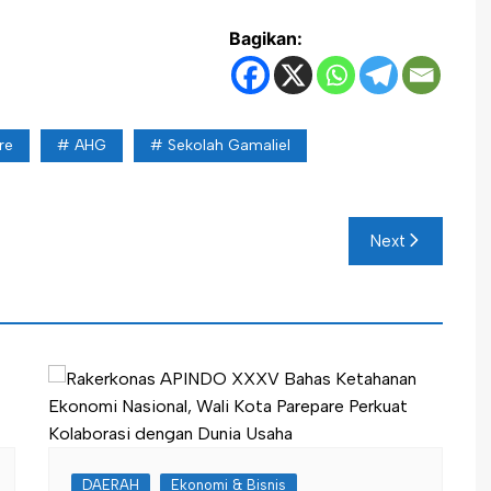
Bagikan:
re
AHG
Sekolah Gamaliel
Next
DAERAH
Ekonomi & Bisnis