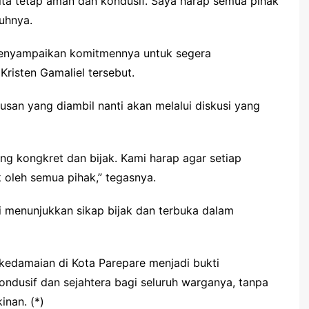
kita tetap aman dan kondusif. Saya harap semua pihak
buhnya.
 menyampaikan komitmennya untuk segera
isten Gamaliel tersebut.
an yang diambil nanti akan melalui diskusi yang
g kongkret dan bijak. Kami harap agar setiap
 oleh semua pihak,” tegasnya.
 menunjukkan sikap bijak dan terbuka dalam
edamaian di Kota Parepare menjadi bukti
dusif dan sejahtera bagi seluruh warganya, tanpa
nan. (*)