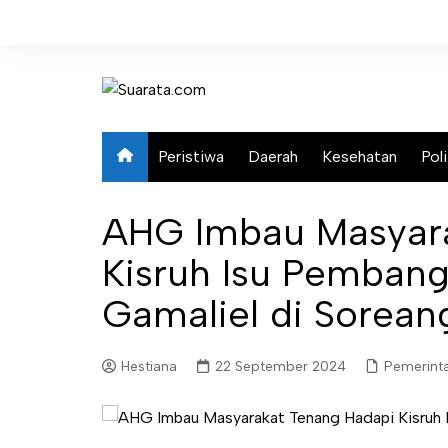
Skip
to
content
Peristiwa
Daerah
Kesehatan
Poli
AHG Imbau Masyara
Kisruh Isu Pemban
Gamaliel di Sorean
Hestiana
22 September 2024
Pemerint