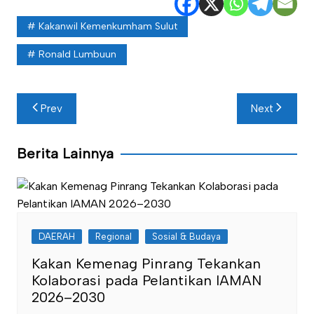
Kakanwil Kemenkumham Sulut
Ronald Lumbuun
Navigasi
Prev
Next
pos
Berita Lainnya
DAERAH
Regional
Sosial & Budaya
Kakan Kemenag Pinrang Tekankan
Kolaborasi pada Pelantikan IAMAN
2026–2030